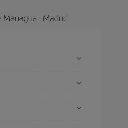
e Managua - Madrid
ras con antelación y puedes ser flexible con las
ratos
. Dinos desde dónde vuelas, a dónde
ra días cercanos
, tanto de ida como de vuelta,
gunos
horarios
puede que te hagan ahorrar aún
eral las Navidades, la Semana Santa y los