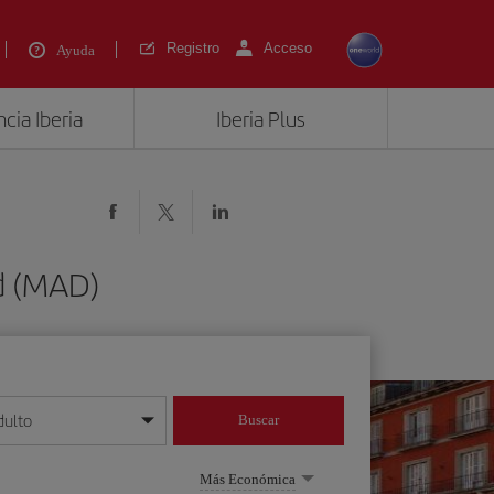
Registro
Acceso
Ayuda
cia Iberia
Iberia Plus
d (MAD)
dulto
Buscar
o día/mes/año
Más Económica