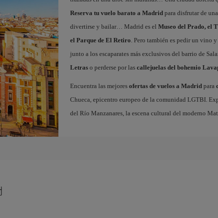
Reserva tu vuelo barato a Madrid
para disfrutar de un
divertirse y bailar… Madrid es el
Museo del Prado, el T
el Parque de El Retiro
. Pero también es pedir un vino y
junto a los escaparates más exclusivos del barrio de Sal
Letras
o perderse por las
callejuelas del bohemio Lava
Encuentra las mejores
ofertas de vuelos a Madrid
para
Chueca, epicentro europeo de la comunidad LGTBI. Explora
del Río Manzanares, la escena cultural del moderno Ma
d