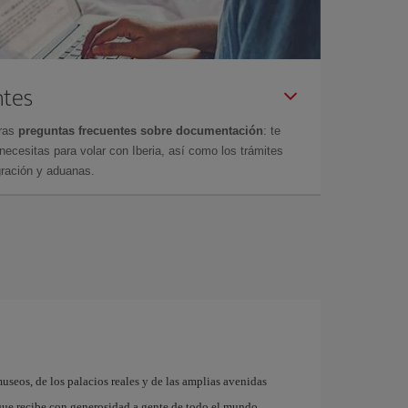
ntes
tras
preguntas frecuentes sobre documentación
: te
cesitas para volar con Iberia, así como los trámites
gración y aduanas.
museos, de los palacios reales y de las amplias avenidas
que recibe con generosidad a gente de todo el mundo.