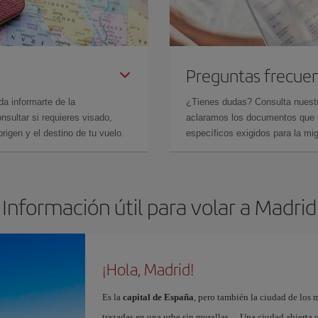
Preguntas frecue
da informarte de la
¿Tienes dudas? Consulta nues
sultar si requieres visado,
aclaramos los documentos que ne
rigen y el destino de tu vuelo.
específicos exigidos para la mi
Información útil para volar a Madrid
¡Hola, Madrid!
Es la
capital de España
, pero también la ciudad de los 
trazadas en una urbe sin murallas… Una ciudad abierta 