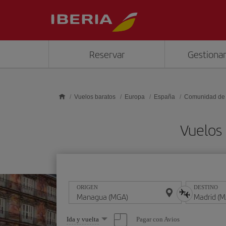
Saltar al contenido principal
Reservar
Gestionar
Vuelos baratos
Europa
España
Comunidad de
Vuelos
ORIGEN
DESTINO
Seleccione
Pagar con Avios
Ida y vuelta