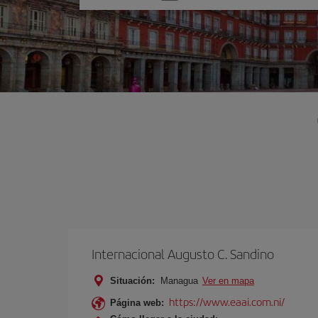
una
opción
Internacional Augusto C. Sandino
Situación:
Managua
Ver en mapa
https://www.eaai.com.ni/
Página web: