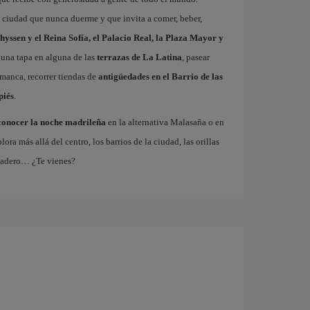
a ciudad que nunca duerme y que invita a comer, beber,
hyssen y el Reina Sofía, el Palacio Real, la Plaza Mayor y
 una tapa en alguna de las
terrazas de La Latina
, pasear
amanca, recorrer tiendas de
antigüedades en el Barrio de las
piés
.
conocer la noche madrileña
en la alternativa Malasaña o en
 más allá del centro, los barrios de la ciudad, las orillas
tadero… ¿Te vienes?