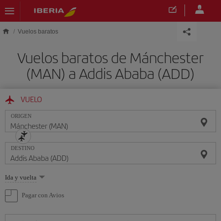
Saltar al contenido principal
Vuelos baratos
Vuelos baratos de Mánchester
(MAN) a Addis Ababa (ADD)
VUELO
ORIGEN
DESTINO
Seleccione
Ida y vuelta
una
opción
Pagar con Avios