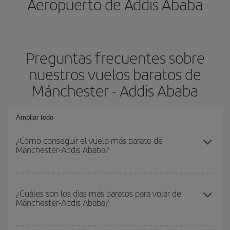
Aeropuerto de Addis Ababa
Preguntas frecuentes sobre
nuestros vuelos baratos de
Mánchester - Addis Ababa
Ampliar todo
¿Cómo conseguir el vuelo más barato de
Mánchester-Addis Ababa?
Podrás ahorrar en tu billete de avión de Mánchester-Addis Ababa-
dest y conseguir el vuelo más barato si evitas temporadas altas,
¿Cuáles son los días más baratos para volar de
Mánchester-Addis Ababa?
compras con antelación y puedes ser flexible con las fechas y
horarios de ida y vuelta.