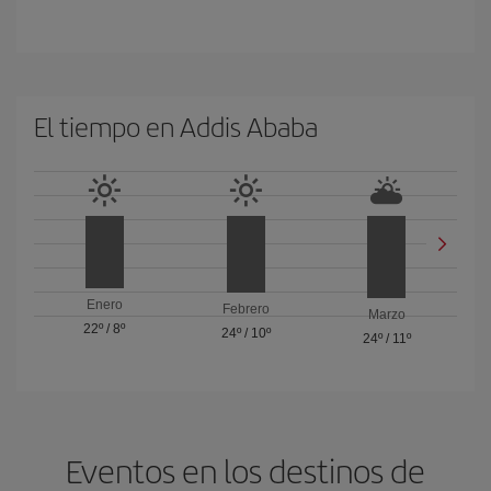
El tiempo en Addis Ababa
Enero
Febrero
Marzo
22º
/
8º
24º
/
10º
24º
/
11º
Eventos en los destinos de