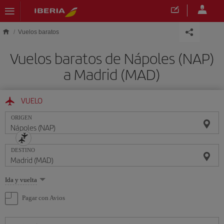
Saltar al contenido principal
Vuelos baratos
Vuelos baratos de Nápoles (NAP)
a Madrid (MAD)
VUELO
ORIGEN
DESTINO
Seleccione
Ida y vuelta
una
opción
Pagar con Avios