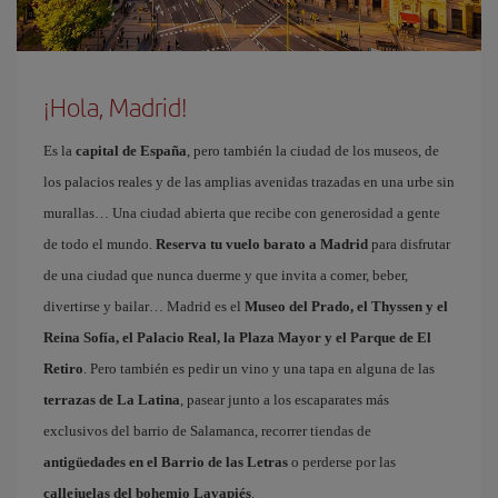
¡Hola, Madrid!
Es la
capital de España
, pero también la ciudad de los museos, de
los palacios reales y de las amplias avenidas trazadas en una urbe sin
murallas… Una ciudad abierta que recibe con generosidad a gente
de todo el mundo.
Reserva tu vuelo barato a Madrid
para disfrutar
de una ciudad que nunca duerme y que invita a comer, beber,
divertirse y bailar… Madrid es el
Museo del Prado, el Thyssen y el
Reina Sofía, el Palacio Real, la Plaza Mayor y el Parque de El
Retiro
. Pero también es pedir un vino y una tapa en alguna de las
terrazas de La Latina
, pasear junto a los escaparates más
exclusivos del barrio de Salamanca, recorrer tiendas de
antigüedades en el Barrio de las Letras
o perderse por las
callejuelas del bohemio Lavapiés
.