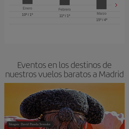
Enero
Febrero
Marzo
10º
/
1º
11º
/
1º
15º
/
4º
Eventos en los destinos de
nuestros vuelos baratos a Madrid
Imagen: David Pineda Svenske