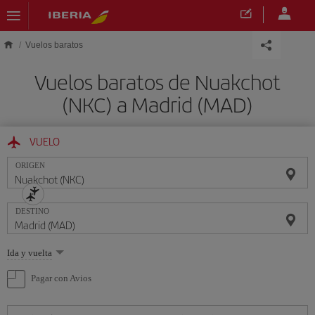
Saltar al contenido principal
Vuelos baratos
Vuelos baratos de Nuakchot
(NKC) a Madrid (MAD)
VUELO
ORIGEN
DESTINO
Seleccione
Ida y vuelta
una
opción
Pagar con Avios