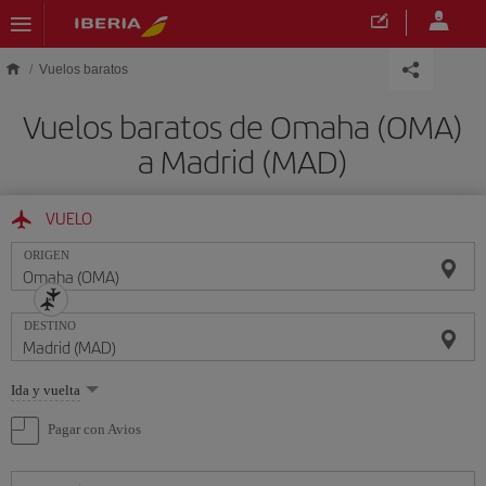
Saltar al contenido principal
Vuelos baratos
Vuelos baratos de Omaha (OMA)
a Madrid (MAD)
VUELO
ORIGEN
DESTINO
Seleccione
Ida y vuelta
una
opción
Pagar con Avios