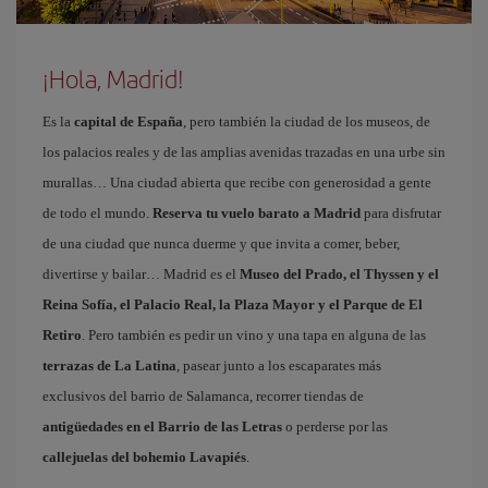
¡Hola, Madrid!
Es la
capital de España
, pero también la ciudad de los museos, de
los palacios reales y de las amplias avenidas trazadas en una urbe sin
murallas… Una ciudad abierta que recibe con generosidad a gente
de todo el mundo.
Reserva tu vuelo barato a Madrid
para disfrutar
de una ciudad que nunca duerme y que invita a comer, beber,
divertirse y bailar… Madrid es el
Museo del Prado, el Thyssen y el
Reina Sofía, el Palacio Real, la Plaza Mayor y el Parque de El
Retiro
. Pero también es pedir un vino y una tapa en alguna de las
terrazas de La Latina
, pasear junto a los escaparates más
exclusivos del barrio de Salamanca, recorrer tiendas de
antigüedades en el Barrio de las Letras
o perderse por las
callejuelas del bohemio Lavapiés
.