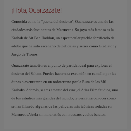
¡Hola, Ouarzazate!
Conocida como la "puerta del desierto", Ouarzazate es una de las
ciudades más fascinantes de Marruecos. Su joya más famosa es la
Kasbah de Ait Ben Haddou, un espectacular pueblo fortificado de
adobe que ha sido escenario de películas y series como Gladiator y
Juego de Tronos.
Ouarzazate también es el punto de partida ideal para explorar el
desierto del Sahara. Puedes hacer una excursión en camello por las
dunas o aventurarte en un todoterreno por la Ruta de las Mil
Kasbahs. Además, si eres amante del cine, el Atlas Film Studios, uno
de los estudios más grandes del mundo, te permitirá conocer cómo
se han filmado algunas de las películas más icónicas rodadas en
Marruecos.Vuela sin mirar atrás con nuestros vuelos baratos.