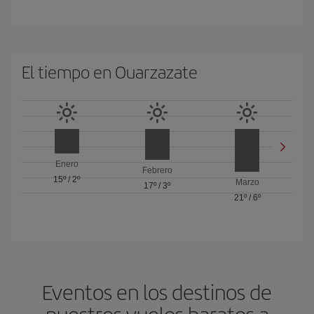
El tiempo en Ouarzazate
Enero
Febrero
15º
/
2º
Marzo
17º
/
3º
21º
/
6º
Eventos en los destinos de
nuestros vuelos baratos a