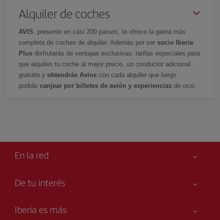
Alquiler de coches
AVIS
, presente en casi 200 países, te ofrece la gama más
completa de coches de alquiler. Además por ser
socio Iberia
Plus
disfrutarás de ventajas exclusivas: tarifas especiales para
que alquiles tu coche al mejor precio, un conductor adicional
gratuito y
obtendrás Avios
con cada alquiler que luego
podrás
canjear por billetes de avión y experiencias
de ocio.
En la red
De tu interés
Tu seguridad es lo primero
Iberia es más
Accesibilidad