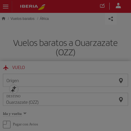
Saltar al contenido principal
Vuelos baratos
África
Vuelos baratos a Ouarzazate
(OZZ)
VUELO
Origen
DESTINO
Seleccione
Ida y vuelta
una
opción
Pagar con Avios