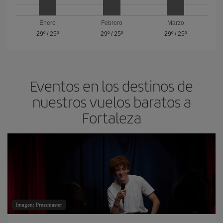
Enero
Febrero
Marzo
29º
/
25º
29º
/
25º
29º
/
25º
Eventos en los destinos de
nuestros vuelos baratos a
Fortaleza
Imagen: Pressmaster