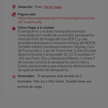
Situación:
París
Ver en mapa
Página web:
https://www.parisaeroport.fr/es/pasajeros/access
o/ir-a-paris-orly
Cómo llegar a la ciudad:
El aeropuerto y el área metropolitana están
conectados por medio de un autobús (aeropuerto-
estación Pont de Rungis del tren RER C) y una
lanzadera (aeropuerto-estación Antony del RER B).
También existen autobuses expreso: Orlybus, Cars
Air France line 1, Cars Air France line 3, Val d'Europe
Airports Shuttle y la lanzader 91.10. El autobús nº
183 une Paris- Orly y Disneyland Resort. La línea 7
de tranvía conecta el aeropuerto con el metro.
Existe una lanzadera que enlaza las distintas áreas
de aparcamiento del aeropuerto.
Terminales:
El aeropuerto está dividido en 2
terminales: Orly sur y Orly Oeste. También tiene una
terminal de carga.