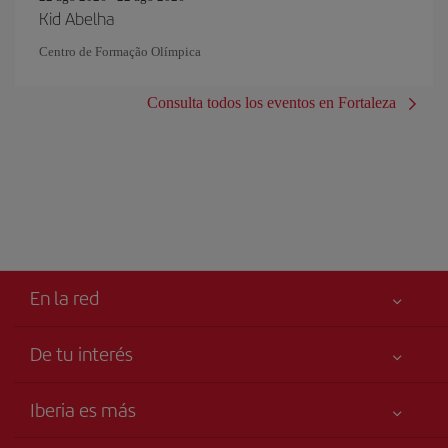
Kid Abelha
Centro de Formação Olímpica
Consulta todos los eventos en Fortaleza
En la red
De tu interés
Tu seguridad es lo primero
Iberia es más
Accesibilidad
Noticias y Novedades