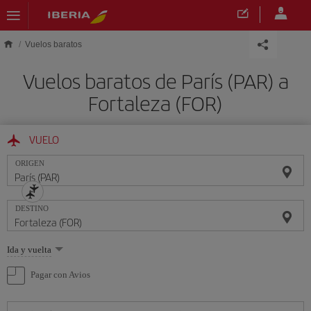
Saltar al contenido principal
Vuelos baratos
Vuelos baratos de París (PAR) a
Fortaleza (FOR)
VUELO
ORIGEN
DESTINO
Seleccione
Ida y vuelta
una
opción
Pagar con Avios