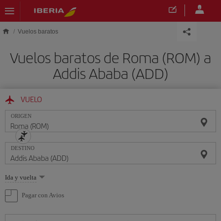
Saltar al contenido principal
Vuelos baratos
Vuelos baratos de Roma (ROM) a
Addis Ababa (ADD)
VUELO
ORIGEN
DESTINO
Seleccione
Ida y vuelta
una
opción
Pagar con Avios