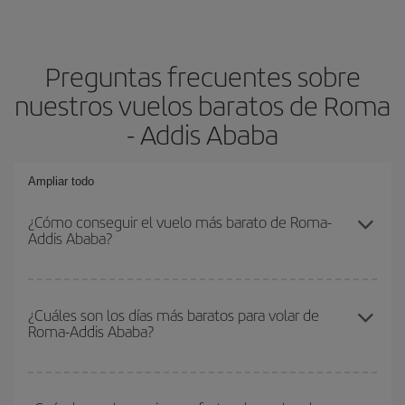
Preguntas frecuentes sobre
nuestros vuelos baratos de Roma
- Addis Ababa
Ampliar todo
¿Cómo conseguir el vuelo más barato de Roma-
Addis Ababa?
Podrás ahorrar en tu billete de avión de Roma-Addis Ababa-dest y
conseguir el vuelo más barato si evitas temporadas altas,
¿Cuáles son los días más baratos para volar de
Roma-Addis Ababa?
compras con antelación y puedes ser flexible con las fechas y
horarios de ida y vuelta.
Para saber qué días te saldrá más económico volar, solo tienes
que empezar una consulta en nuestro
buscador de vuelos