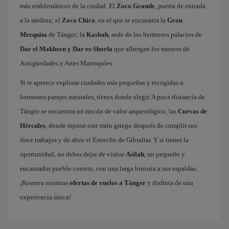
más emblemáticos de la ciudad. El
Zoco Grande
, puerta de entrada
a la medina; el
Zoco Chico
, en el que se encuentra la
Gran
Mezquita
de Tánger; la
Kasbah
, sede de los hermosos palacios de
Dar el Makhzen y Dar es-Shorfa
que albergan los museos de
Antigüedades y Artes Marroquíes.
Si te apetece explorar ciudades más pequeñas y recogidas o
hermosos parajes naturales, tienes donde elegir. A poca distancia de
Tánger se encuentra un rincón de valor arqueológico, las
Cuevas de
Hércules
, donde reposó este mito griego después de cumplir sus
doce trabajos y de abrir el Estrecho de Gibraltar. Y si tienes la
oportunidad, no debes dejar de visitar
Asilah
, un pequeño y
encantador pueblo costero, con una larga historia a sus espaldas.
¡Reserva nuestras
ofertas de vuelos a Tánger
y disfruta de una
experiencia única!