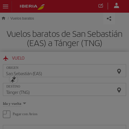
Saltar al contenido principal
Vuelos baratos
Vuelos baratos de San Sebastián
(EAS) a Tánger (TNG)
VUELO
ORIGEN
DESTINO
Seleccione
Ida y vuelta
una
opción
Pagar con Avios