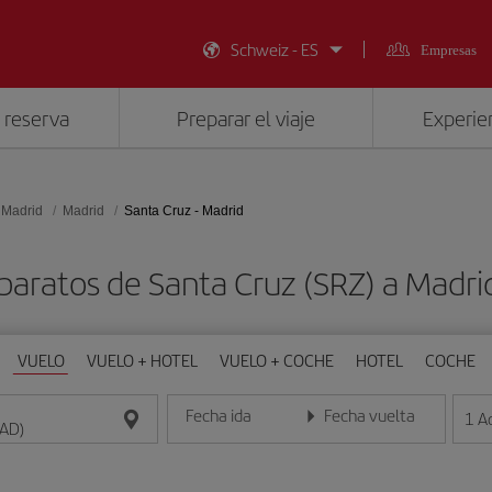
Schweiz - ES
Empresas
 reserva
Preparar el viaje
Experien
 Madrid
Madrid
Santa Cruz - Madrid
baratos de Santa Cruz (SRZ) a Madr
VUELO
VUELO + HOTEL
VUELO + COCHE
HOTEL
COCHE
Fecha ida
Fecha vuelta
1
A
Introduce la fecha en formato día/mes/año
Introduce la fecha en format