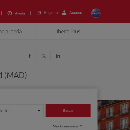
Registro
Acceso
Ayuda
cia Iberia
Iberia Plus
id (MAD)
dulto
Buscar
o día/mes/año
Más Económica