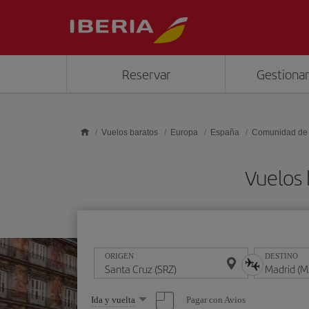
Saltar al contenido principal
Reservar
Gestionar
Vuelos baratos
Europa
España
Comunidad de
Vuelos 
ORIGEN
DESTINO
Seleccione
Pagar con Avios
Ida y vuelta