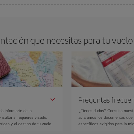
os baratos. Las claves para encontrar los mejores precios son
anticiparte y 
drán. Además, si buscas los vuelos con las fechas y los horarios del viaje un
tación que necesitas para tu vuelo
Preguntas frecue
da informarte de la
¿Tienes dudas? Consulta nues
sultar si requieres visado,
aclaramos los documentos que ne
rigen y el destino de tu vuelo.
específicos exigidos para la mi