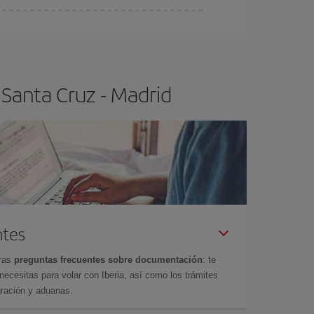
ser flexible.
Lo normal es que
cuanto antes
 poco abiertos, podrás
elegir el precio más
 Santa Cruz - Madrid
ntes
tras
preguntas frecuentes sobre documentación
: te
cesitas para volar con Iberia, así como los trámites
gración y aduanas.