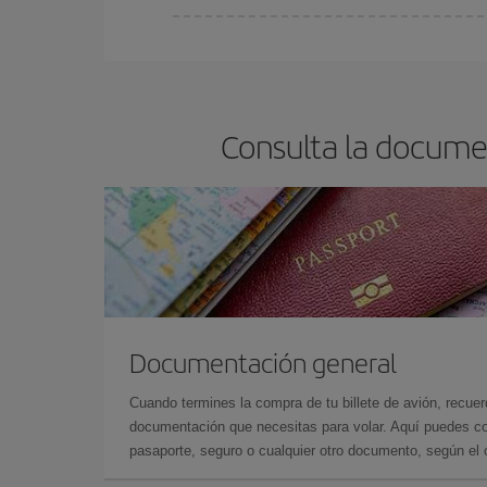
Cualquier día de la semana puedes encontrar vuel
reserves tus billetes de avión más baratos te sal
barato.
Consulta la documen
Documentación general
Cuando termines la compra de tu billete de avión, recuer
documentación que necesitas para volar. Aquí puedes con
pasaporte, seguro o cualquier otro documento, según el o