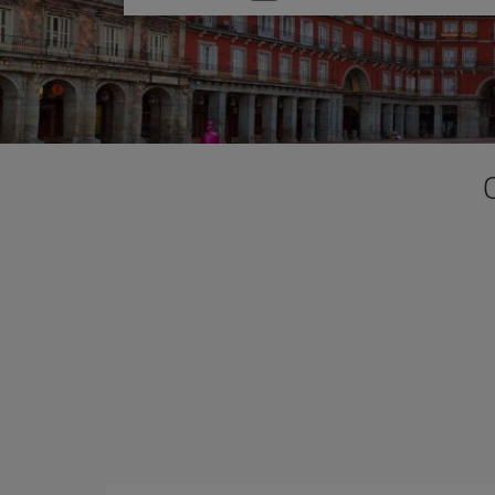
una
opción