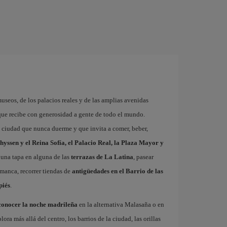
museos, de los palacios reales y de las amplias avenidas
que recibe con generosidad a gente de todo el mundo.
a ciudad que nunca duerme y que invita a comer, beber,
hyssen y el Reina Sofía, el Palacio Real, la Plaza Mayor y
 una tapa en alguna de las
terrazas de La Latina
, pasear
amanca, recorrer tiendas de
antigüedades en el Barrio de las
piés
.
conocer la noche madrileña
en la alternativa Malasaña o en
 más allá del centro, los barrios de la ciudad, las orillas