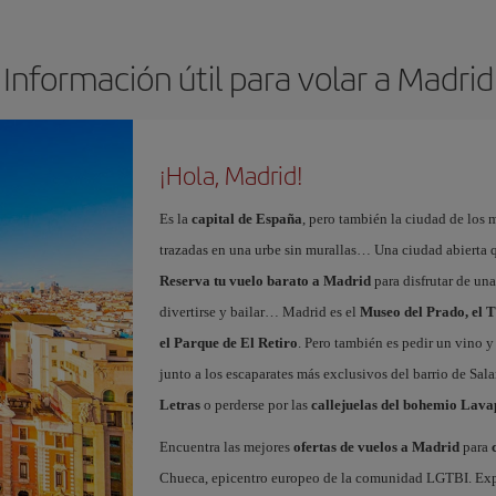
Información útil para volar a Madrid
¡Hola, Madrid!
Es la
capital de España
, pero también la ciudad de los 
trazadas en una urbe sin murallas… Una ciudad abierta 
Reserva tu vuelo barato a Madrid
para disfrutar de un
divertirse y bailar… Madrid es el
Museo del Prado, el T
el Parque de El Retiro
. Pero también es pedir un vino y
junto a los escaparates más exclusivos del barrio de Sal
Letras
o perderse por las
callejuelas del bohemio Lava
Encuentra las mejores
ofertas de vuelos a Madrid
para
Chueca, epicentro europeo de la comunidad LGTBI. Explora