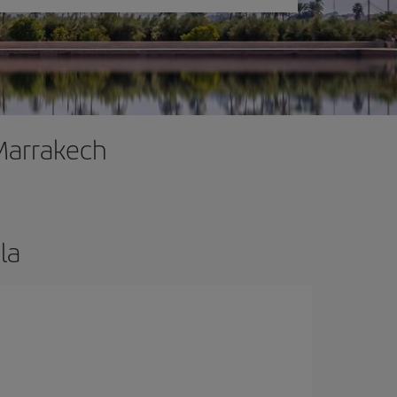
 Marrakech
la