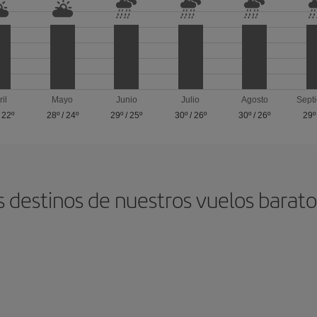
ril
Mayo
Junio
Julio
Agosto
Sept
/
22º
28º
/
24º
29º
/
25º
30º
/
26º
30º
/
26º
29º
s destinos de nuestros vuelos barat