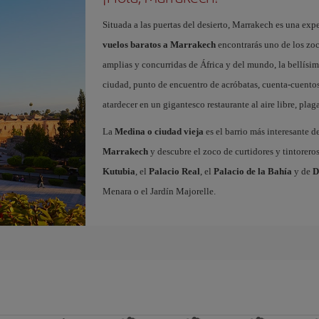
Situada a las puertas del desierto, Marrakech es una expe
vuelos baratos a Marrakech
encontrarás uno de los zo
amplias y concurridas de África y del mundo, la bellísi
ciudad, punto de encuentro de acróbatas, cuenta-cuentos
atardecer en un gigantesco restaurante al aire libre, pla
La
Medina o ciudad vieja
es el barrio más interesante d
Marrakech
y descubre el zoco de curtidores y tintorero
Kutubia
, el
Palacio Real
, el
Palacio de la Bahía
y de
D
Menara o el Jardín Majorelle.