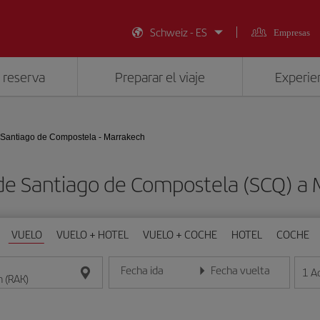
Schweiz - ES
Empresas
 reserva
Preparar el viaje
Experien
Santiago de Compostela - Marrakech
de Santiago de Compostela (SCQ) a
VUELO
VUELO + HOTEL
VUELO + COCHE
HOTEL
COCHE
Fecha ida
Fecha vuelta
1
A
Introduce la fecha en formato día/mes/año
Introduce la fecha en format