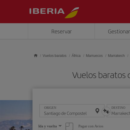
Saltar al contenido principal
Reservar
Gestionar
Vuelos baratos
África
Marruecos
Marrakech
Vuelos baratos 
ORIGEN
DESTINO
Seleccione
Pagar con Avios
Ida y vuelta