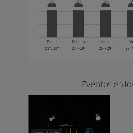
Enero
Febrero
Marzo
Ab
23º
/
18º
24º
/
19º
25º
/
20º
27º
Eventos en lo
Imagen: Pixel-Shot