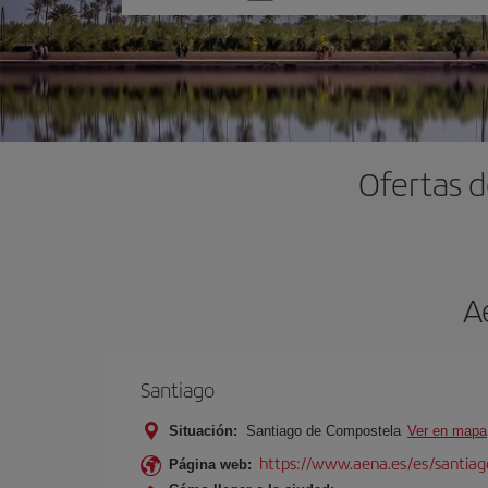
una
opción
Ofertas d
A
Santiago
Situación:
Santiago de Compostela
Ver en mapa
https://www.aena.es/es/santiago
Página web: