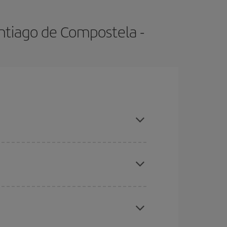
ntiago de Compostela -
mporadas altas, compras con antelación y puedes
ratos
. Dinos desde dónde vuelas, a dónde
ra días cercanos
, tanto de ida como de vuelta,
gunos
horarios
puede que te hagan ahorrar aún