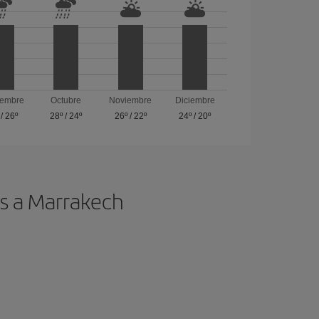
iembre
Octubre
Noviembre
Diciembre
/
26º
28º
/
24º
26º
/
22º
24º
/
20º
os a Marrakech