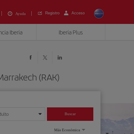
Registro
Acceso
Ayuda
cia Iberia
Iberia Plus
 Marrakech (RAK)
dulto
Buscar
o día/mes/año
Más Económica