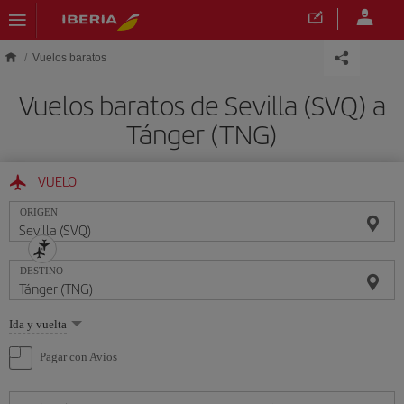
Saltar al contenido principal
Vuelos baratos
Vuelos baratos de Sevilla (SVQ) a
Tánger (TNG)
VUELO
ORIGEN
DESTINO
Seleccione
Ida y vuelta
una
opción
Pagar con Avios