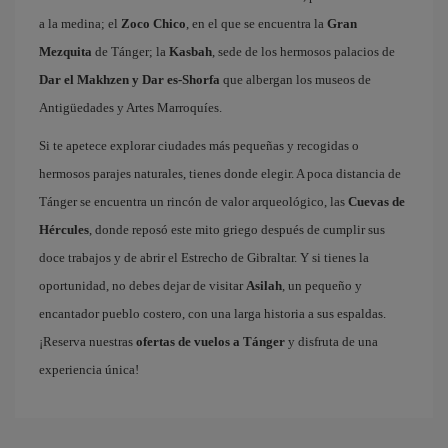
a la medina; el
Zoco Chico
, en el que se encuentra la
Gran
Mezquita
de Tánger; la
Kasbah
, sede de los hermosos palacios de
Dar el Makhzen y Dar es-Shorfa
que albergan los museos de
Antigüedades y Artes Marroquíes.
Si te apetece explorar ciudades más pequeñas y recogidas o
hermosos parajes naturales, tienes donde elegir. A poca distancia de
Tánger se encuentra un rincón de valor arqueológico, las
Cuevas de
Hércules
, donde reposó este mito griego después de cumplir sus
doce trabajos y de abrir el Estrecho de Gibraltar. Y si tienes la
oportunidad, no debes dejar de visitar
Asilah
, un pequeño y
encantador pueblo costero, con una larga historia a sus espaldas.
¡Reserva nuestras
ofertas de vuelos a Tánger
y disfruta de una
experiencia única!