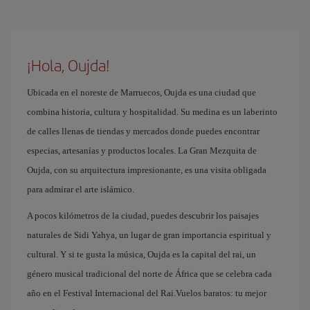
¡Hola, Oujda!
Ubicada en el noreste de Marruecos, Oujda es una ciudad que
combina historia, cultura y hospitalidad. Su medina es un laberinto
de calles llenas de tiendas y mercados donde puedes encontrar
especias, artesanías y productos locales. La Gran Mezquita de
Oujda, con su arquitectura impresionante, es una visita obligada
para admirar el arte islámico.
A pocos kilómetros de la ciudad, puedes descubrir los paisajes
naturales de Sidi Yahya, un lugar de gran importancia espiritual y
cultural. Y si te gusta la música, Oujda es la capital del rai, un
género musical tradicional del norte de África que se celebra cada
año en el Festival Internacional del Rai.Vuelos baratos: tu mejor