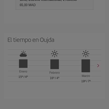
65,00 MAD
El tiempo en Oujda
Enero
Febrero
Marzo
15º
/
4º
16º
/
4º
19º
/
7º