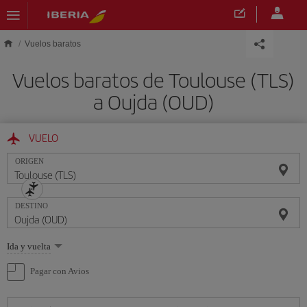
Saltar al contenido principal
Vuelos baratos
Vuelos baratos de Toulouse (TLS)
a Oujda (OUD)
VUELO
ORIGEN
DESTINO
Seleccione
Ida y vuelta
una
opción
Pagar con Avios