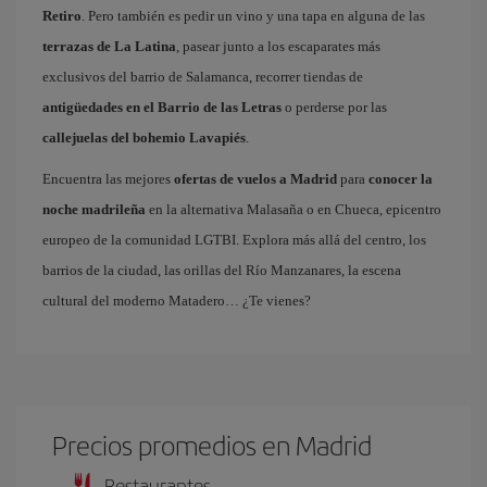
Retiro
. Pero también es pedir un vino y una tapa en alguna de las
terrazas de La Latina
, pasear junto a los escaparates más
exclusivos del barrio de Salamanca, recorrer tiendas de
antigüedades en el Barrio de las Letras
o perderse por las
callejuelas del bohemio Lavapiés
.
Encuentra las mejores
ofertas de vuelos a Madrid
para
conocer la
noche madrileña
en la alternativa Malasaña o en Chueca, epicentro
europeo de la comunidad LGTBI. Explora más allá del centro, los
barrios de la ciudad, las orillas del Río Manzanares, la escena
cultural del moderno Matadero… ¿Te vienes?
Precios promedios en Madrid
Restaurantes