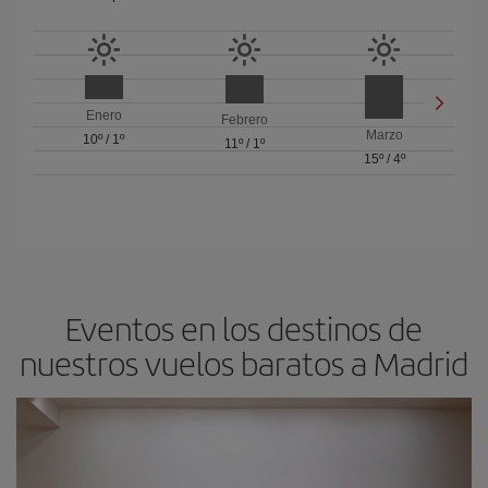
Enero
Febrero
Marzo
10º
/
1º
11º
/
1º
15º
/
4º
Eventos en los destinos de
nuestros vuelos baratos a Madrid