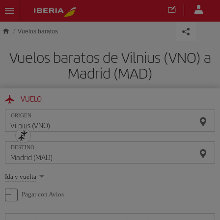
Saltar al contenido principal
Vuelos baratos
Vuelos baratos de Vilnius (VNO) a
Madrid (MAD)
VUELO
ORIGEN
DESTINO
Seleccione
Ida y vuelta
una
opción
Pagar con Avios