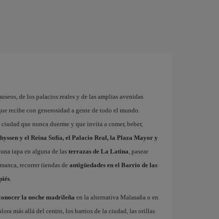
museos, de los palacios reales y de las amplias avenidas
que recibe con generosidad a gente de todo el mundo.
a ciudad que nunca duerme y que invita a comer, beber,
hyssen y el Reina Sofía, el Palacio Real, la Plaza Mayor y
 una tapa en alguna de las
terrazas de La Latina
, pasear
amanca, recorrer tiendas de
antigüedades en el Barrio de las
piés
.
conocer la noche madrileña
en la alternativa Malasaña o en
 más allá del centro, los barrios de la ciudad, las orillas