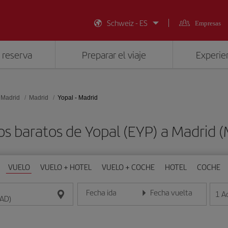
Schweiz - ES
Empresas
 reserva
Preparar el viaje
Experien
 Madrid
Madrid
Yopal - Madrid
os baratos de Yopal (EYP) a Madrid 
VUELO
VUELO + HOTEL
VUELO + COCHE
HOTEL
COCHE
Fecha ida
Fecha vuelta
1
A
Introduce la fecha en formato día/mes/año
Introduce la fecha en format