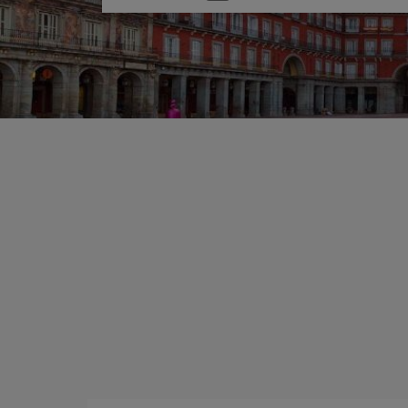
una
opción