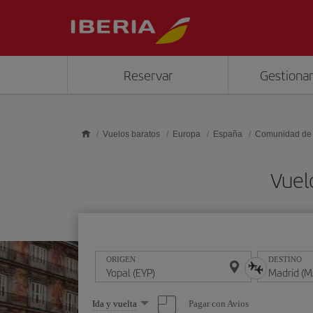
Saltar al contenido principal
Reservar
Gestionar
Vuelos baratos
Europa
España
Comunidad de
Vuel
ORIGEN
DESTINO
Seleccione
Pagar con Avios
Ida y vuelta