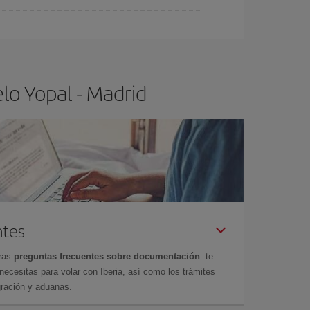
ser flexible.
Lo normal es que
cuanto antes
 poco abiertos, podrás
elegir el precio más
lo Yopal - Madrid
ntes
tras
preguntas frecuentes sobre documentación
: te
cesitas para volar con Iberia, así como los trámites
gración y aduanas.