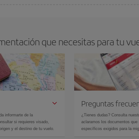
os baratos. Las claves para encontrar los mejores precios son
anticiparte y 
drán. Además, si buscas los vuelos con las fechas y los horarios del viaje un
mentación que necesitas para tu vue
Preguntas frecue
da informarte de la
¿Tienes dudas? Consulta nues
sultar si requieres visado,
aclaramos los documentos que ne
rigen y el destino de tu vuelo.
específicos exigidos para la mi