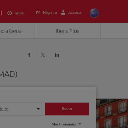
Registro
Acceso
Ayuda
cia Iberia
Iberia Plus
(MAD)
dulto
Buscar
o día/mes/año
Más Económica