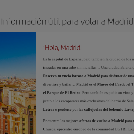
Información útil para volar a Madrid
¡Hola, Madrid!
Es la
capital de España
, pero también la ciudad de los 
trazadas en una urbe sin murallas… Una ciudad abierta 
Reserva tu vuelo barato a Madrid
para disfrutar de un
divertirse y bailar… Madrid es el
Museo del Prado, el T
el Parque de El Retiro
. Pero también es pedir un vino y
junto a los escaparates más exclusivos del barrio de Sal
Letras
o perderse por las
callejuelas del bohemio Lava
Encuentra las mejores
ofertas de vuelos a Madrid
para
Chueca, epicentro europeo de la comunidad LGTBI. Explora