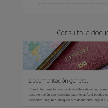
Cualquier día de la semana puedes encontrar vuel
reserves tus billetes de avión más baratos te sal
barato.
Consulta la docu
Documentación general
Cuando termines la compra de tu billete de avión, recuer
documentación que necesitas para volar. Aquí puedes con
pasaporte, seguro o cualquier otro documento, según el o