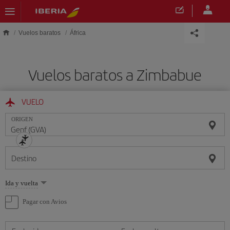
Saltar al contenido principal
Vuelos baratos
África
Vuelos baratos a Zimbabue
VUELO
ORIGEN
Destino
Seleccione
Ida y vuelta
una
opción
Pagar con Avios