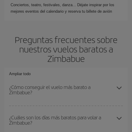
Conciertos, teatro, festivales, danza... Déjate inspirar por los
mejores eventos del calendario y reserva tu billete de avión
Preguntas frecuentes sobre
nuestros vuelos baratos a
Zimbabue
Ampliar todo
¿Cómo conseguir el vuelo más barato a
Zimbabue?
Podrás ahorrar en tu billete de avión y conseguir el vuelo más
barato si evitas temporadas altas, compras con antelación y
¿Cuáles son los días más baratos para volar a
Zimbabue?
puedes ser flexible con las fechas y horarios de ida y vuelta.
Además, si no tienes decidido un destino concreto para tu viaje,