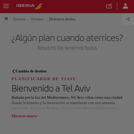
Reservar
Destinos
Disfruta tu destino
¿Algún plan cuando aterrices?
Nosotros los tenemos todos
PLANIFICADOR DE VIAJE
Cambia de destino
Descubre tu próximo destino
PLANIFICADOR DE VIAJE
Bienvenido a
Tel Aviv
Bañada por la luz del Mediterráneo, Tel Aviv vibra como una ciudad
donde la historia y la innovación se entrelazan con una armonía
irresistible. Las joyas Bauhaus de la Ciudad Blanca brillan junto al
Nuestros destinos
antiguo puerto de Jaffa, fusionando belleza eterna y espíritu
Mostrar lista
Mostrar más
creativo.
El arte y la cultura laten en cada esquina: desde los murales de
Todas las áreas
Europa
América del Sur
Norteaméri