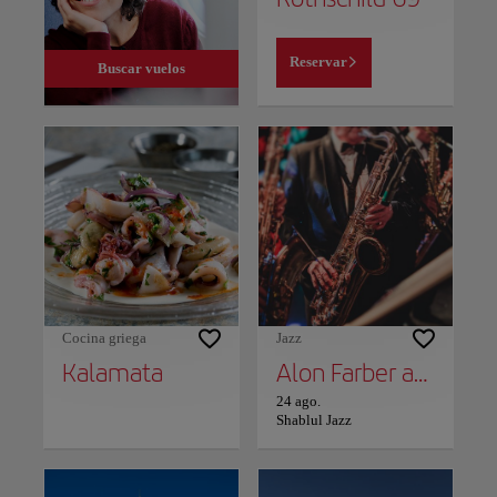
Reservar
Buscar vuelos
Cocina griega
Jazz
Kalamata
Alon Farber and Avishai Cohen (trompette)
24 ago.
Shablul Jazz