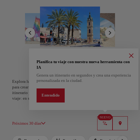
Florentin hasta las obras maestras del Museo de Arte de Tel Aviv.
Mercados como Carmel desbordan aromas, colores y ritmo, mientras
la vida nocturna se extiende en las azoteas hasta el amanecer.
Para los amantes de la gastronomía, Tel Aviv es un paraíso: cremoso
hummus
, dorado
falafel
y audaces creaciones veganas que
reinventan el sabor de Oriente Medio. A lo largo de sus playas
doradas y elegantes bulevares, la ciudad no solo se visita, se siente.
A Coruña
Alicante
España
España
Planifica tu viaje con nuestra nueva herramienta con
IA
Genera un itinerario en segundos y crea una experiencia
personalizada en la ciudad.
Explora lugares, experiencias y marca con el corazón tus favoritos
para crear tu ruta y compartirla. ¿Quieres más ideas? Obtén un
itinerario personalizado según tus intereses y la duración de tu
Entendido
viaje: en sólo dos pasos y descargable en Google Maps.
NUEVO
Próximos 30 días