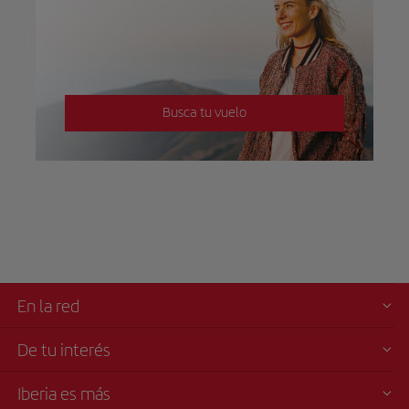
Busca tu vuelo
En la red
De tu interés
Iberia es más