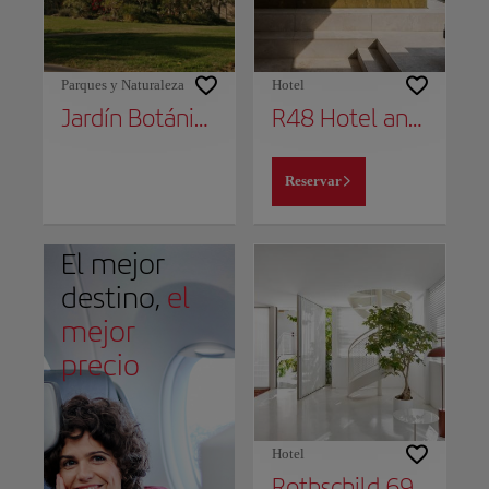
Parques y Naturaleza
Hotel
Jardín Botánico Ein Gedi
R48 Hotel and Garden
Reservar
El mejor
destino,
el
mejor
precio
Hotel
Rothschild 69