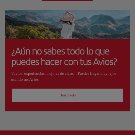
¿Aún no sabes todo lo que
puedes hacer con tus Avios?
Vuelos, experiencias, mejoras de clase… Puedes llegar muy lejos
usando tus Avios.
Descúbrelo