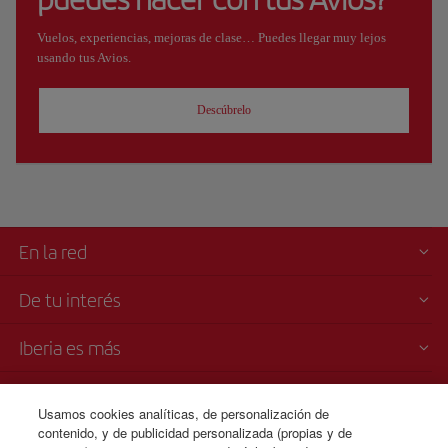
Vuelos, experiencias, mejoras de clase… Puedes llegar muy lejos
usando tus Avios.
Descúbrelo
En la red
De tu interés
Iberia es más
Transparencia
Usamos cookies analíticas, de personalización de
contenido, y de publicidad personalizada (propias y de
Venta telefónica de billetes