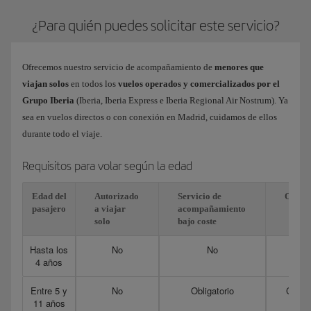
¿Para quién puedes solicitar este servicio?
Ofrecemos nuestro servicio de acompañamiento de
menores que
viajan solos
en todos los
vuelos operados y comercializados por el
Grupo Iberia
(Iberia, Iberia Express e Iberia Regional Air Nostrum). Ya
sea en vuelos directos o con conexión en Madrid, cuidamos de ellos
durante todo el viaje.
Requisitos para volar según la edad
Edad del
Autorizado
Servicio de
Obser
pasajero
a viajar
acompañamiento
solo
bajo coste
Hasta los
No
No
Obli
4 años
c
Entre 5 y
No
Obligatorio
Contr
11 años
par