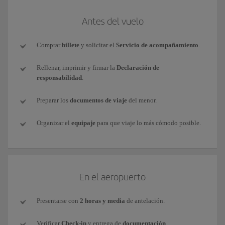
Antes del vuelo
Comprar
billete
y solicitar el
Servicio de acompañamiento
.
Rellenar, imprimir y firmar la
Declaración de
responsabilidad
.
Preparar los
documentos de viaje
del menor.
Organizar el
equipaje
para que viaje lo más cómodo posible.
En el aeropuerto
Presentarse con
2 horas y media
de antelación.
Verificar
Check-in
y entrega de
documentación
.