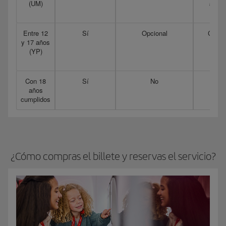
(UM)
acom
o
si
Entre 12
Sí
Opcional
Contr
y 17 años
pa
(YP)
salga
Con 18
Sí
No
Perso
años
cumplidos
¿Cómo compras el billete y reservas el servicio?