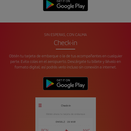
SIN ESPERAS, CON CALMA
Check-in
Obtén tu tarjeta de embarque o la de tus acompañantes en cualquier
parte. Evita colas en el aeropuerto. Descárgate tu billete y llévalo en
formato digital; así podrás verlo incluso sin conexión a internet.