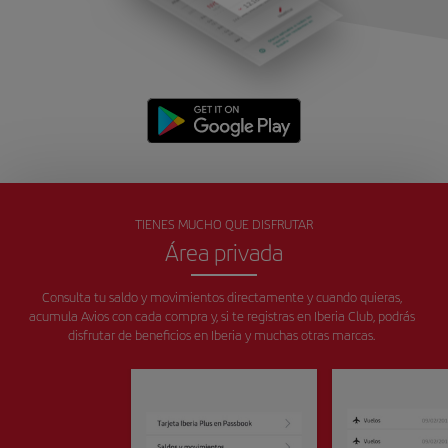
TIENES MUCHO QUE DISFRUTAR
Área privada
Consulta tu saldo y movimientos directamente y cuando quieras,
acumula Avios con cada compra y, si te registras en Iberia Club, podrás
disfrutar de beneficios en Iberia y muchas otras marcas.