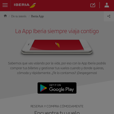
De tu interés
Iberia App
La App Iberia siempre viaja contigo
Sabemos que vas volando por la vida, por eso con la App Iberia podrás
comprar tus billetes y gestionar tus vuelos cuando y donde quieras,
cómoda y rápidamente. ¿Te lo contamos? ¡Despegamos!
RESERVA Y COMPRA CÓMODAMENTE
Encuentra tu vuelo