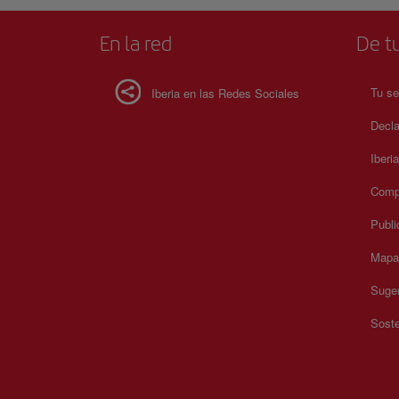
Tortosa es un testimonio vivo del esplendor arquitectónico
Melilla y una visita obligada para aquellos que aprecian la
la historia de esta ciudad única.
En la red
De tu
Tu se
Iberia en las Redes Sociales
Decla
Iberi
Compr
Publi
Mapa 
Suger
Soste