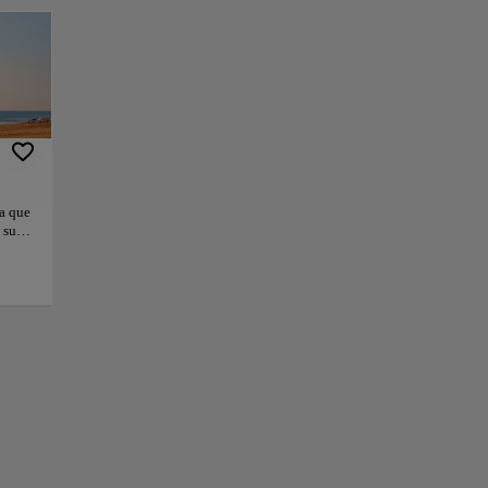
 de la costa
ranquilos.
ccesible y cuenta
era Azul certifica
laya de la Hípica
rse llevar por la
da que
 sus
jación
itud y
+
ad
u
−
ra un