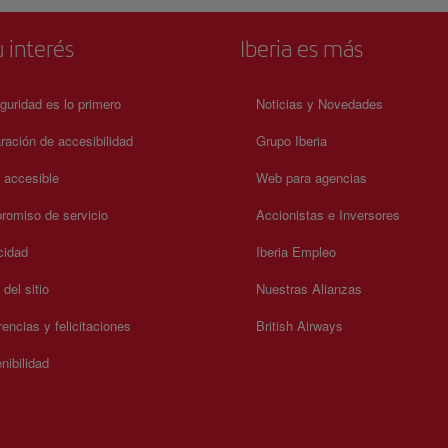
 de
 belleza y
 interés
Iberia es más
guridad es lo primero
Noticias y Novedades
ración de accesibilidad
Grupo Iberia
a accesible
Web para agencias
omiso de servicio
Accionistas e Inversores
cidad
Iberia Empleo
del sitio
Nuestras Alianzas
encias y felicitaciones
British Airways
nibilidad