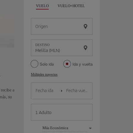
VUELO
VUELO+HOTEL
VUELO+COCHE
Origen
DESTINO
Solo ida
Ida y vuelta
Múltiples trayectos
y
 recibe a
más, su
Más Económica