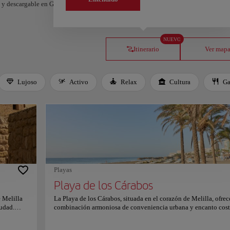
os y descargable en Google Maps.
NUEVO
Itinerario
Ver map
Lujoso
Activo
Relax
Cultura
Ga
Playas
Playa de los Cárabos
 Melilla
La Playa de los Cárabos, situada en el corazón de Melilla, ofre
iudad.
combinación armoniosa de conveniencia urbana y encanto cost
punto de
Sus arenas doradas se extienden invitantes, acariciadas por las 
 culturas
olas del Mediterráneo, proporcionando un escape sereno del bu