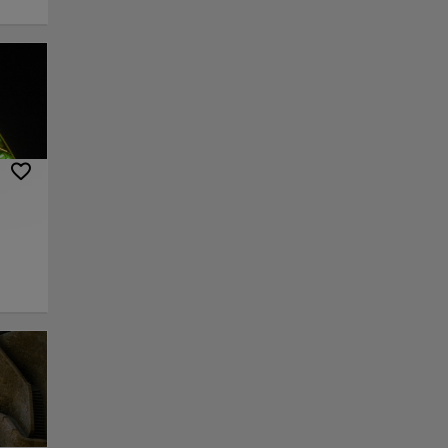
dera
 en un
ativas
l o un
encia
turan