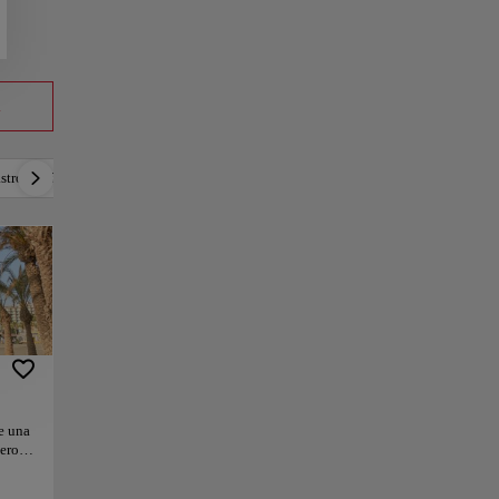
a
stronomía
Cultura local
Música
Ocio nocturno
ce una
ero.
suaves
llicio