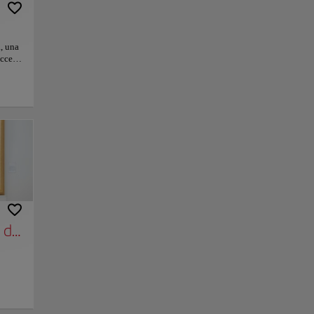
, una
acceso
a y
udad
la
nio
cuevas
tiva
la
nlace
Guardar
r azul
laya y
ver el
a, una
ombina
, de musa a autora