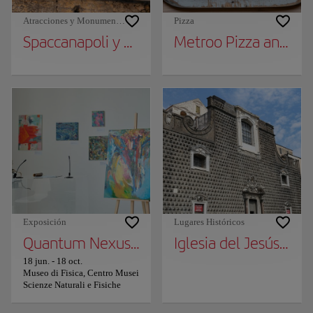
Atracciones y Monumentos
Pizza
Spaccanapoli y Via dei Tribunali
Metroo Pizza 
Exposición
Lugares Históricos
Quantum Nexus, la exposición de la asocia
Iglesia del Jesús Nu
18 jun.
-
18 oct.
Museo di Fisica, Centro Musei
Scienze Naturali e Fisiche