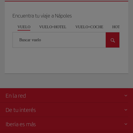
Encuentra tu viaje a Nápoles
VUELO
VUELO+HOTEL
VUELO+COCHE
HOTEL
Buscar vuelo
En la red
De tu interés
Iberia es más