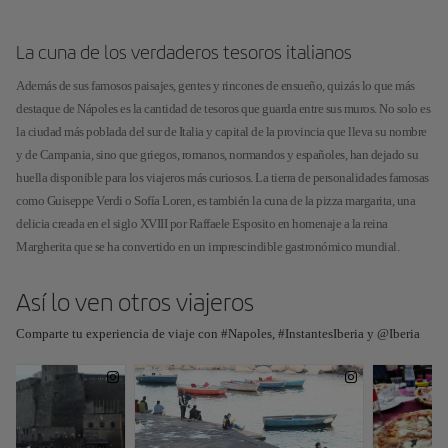
La cuna de los verdaderos tesoros italianos
Además de sus famosos paisajes, gentes y rincones de ensueño, quizás lo que más
destaque de Nápoles es la cantidad de tesoros que guarda entre sus muros. No solo es
la ciudad más poblada del sur de Italia y capital de la provincia que lleva su nombre
y de Campania, sino que griegos, romanos, normandos y españoles, han dejado su
huella disponible para los viajeros más curiosos. La tierra de personalidades famosas
como Guiseppe Verdi o Sofía Loren, es también la cuna de la pizza margarita, una
delicia creada en el siglo XVIII por Raffaele Esposito en homenaje a la reina
Margherita que se ha convertido en un imprescindible gastronómico mundial.
Así lo ven otros viajeros
Comparte tu experiencia de viaje con #Napoles, #InstantesIberia y @Iberia