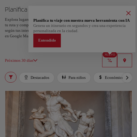
Planifica tu viaje a Nápoles
Explora lugares, experiencias y marca con el corazón tus favoritos para crear
Planifica tu viaje con nuestra nueva herramienta con IA
tu ruta y compartirla. ¿Quieres más ideas? Obtén un itinerario personalizado
Genera un itinerario en segundos y crea una experiencia
según tus intereses y la duración de tu viaje: en sólo dos pasos y descargable
personalizada en la ciudad.
en Google Maps.
Entendido
NUEVO
Próximos 30 días
Destacados
Para niños
Económico