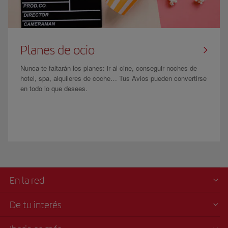
Planes de ocio
Nunca te faltarán los planes: ir al cine, conseguir noches de
hotel, spa, alquileres de coche… Tus Avios pueden convertirse
en todo lo que desees.
En la red
De tu interés