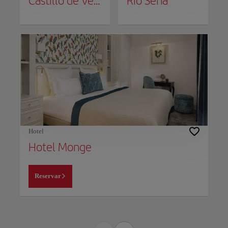
Castillo de Versalles
Río Sena
Hotel
Hotel Monge
Reservar