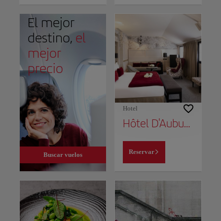
El mejor
destino,
el
mejor
precio
Hotel
Hôtel D'Aubusson
Reservar
Buscar vuelos