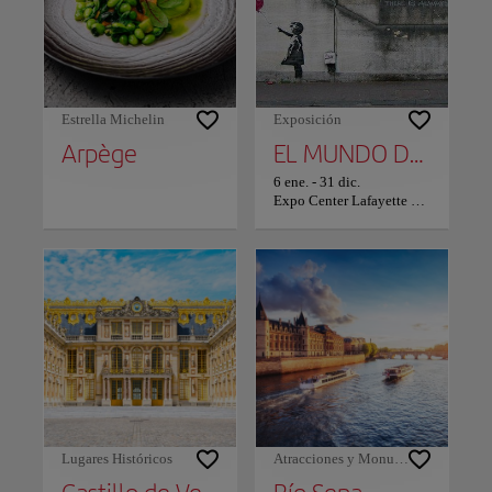
Estrella Michelin
Exposición
Arpège
EL MUNDO DE BANKSY: POST
6 ene.
-
31 dic.
Expo Center Lafayette Drouot
Lugares Históricos
Atracciones y Monumentos