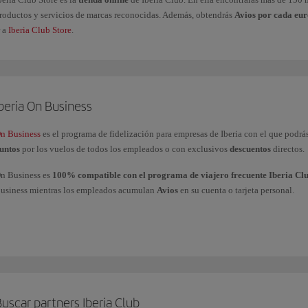
roductos y servicios de marcas reconocidas. Además, obtendrás
Avios por cada eu
r a
Iberia Club Store
.
beria On Business
n Business
es el programa de fidelización para empresas de Iberia con el que podrá
untos
por los vuelos de todos los empleados o con exclusivos
descuentos
directos.
n Business es
100% compatible con el programa de viajero frecuente Iberia Cl
usiness mientras los empleados acumulan
Avios
en su cuenta o tarjeta personal.
odrás
utilizar los puntos On Business
para volar con el Grupo Iberia (Iberia, Iberia
 American Airlines y realizar mejoras de clases a cabinas superiores con Iberia y Bri
i tienes más dudas, consulta nuestra página de
preguntas frecuentes
más consultadas
ravés de nuestro
formulario
.
uscar partners Iberia Club