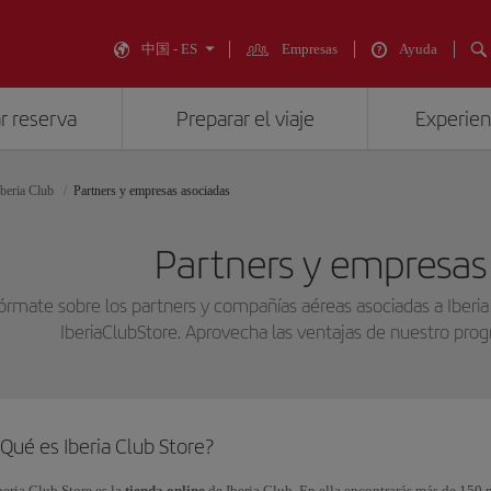
中国 - ES
Empresas
Ayuda
r reserva
Preparar el viaje
Experienc
Iberia Club
Partners y empresas asociadas
Partners y empresas
fórmate sobre los partners y compañías aéreas asociadas a Iberia
IberiaClubStore. Aprovecha las ventajas de nuestro pr
Qué es Iberia Club Store?
beria Club Store es la
tienda online
de Iberia Club. En ella encontrarás más de 150