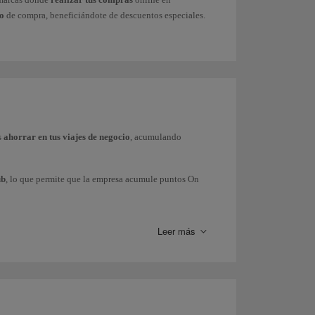
ro
de compra, beneficiándote de descuentos especiales.
s
ahorrar en tus viajes de negocio
, acumulando
ub
, lo que permite que la empresa acumule puntos On
 Express e Iberia Regional Air Nostrum), British Airways
tish Airways.
Leer más
 o también puedes solicitar información comercial a