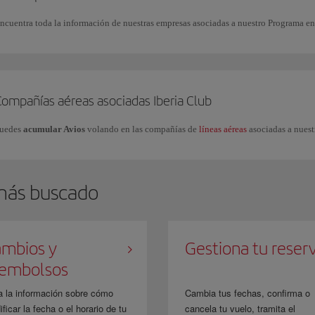
ncuentra toda la información de nuestras empresas asociadas a nuestro Programa e
Compañías aéreas asociadas Iberia Club
uedes
acumular Avios
volando en las compañías de
líneas aéreas
asociadas a nuest
más buscado
mbios y
Gestiona tu reser
eembolsos
a la información sobre cómo
Cambia tus fechas, confirma o
ficar la fecha o el horario de tu
cancela tu vuelo, tramita el