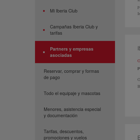
p
Mi Iberia Club
I
Campañas Iberia Club y
tarifas
I
Partners y empresas
asociadas
O
p
Reservar, comprar y formas
de pago
O
B
Todo el equipaje y mascotas
P
y
Menores, asistencia especial
S
y documentación
t
Tarifas, descuentos,
B
promociones y vuelos