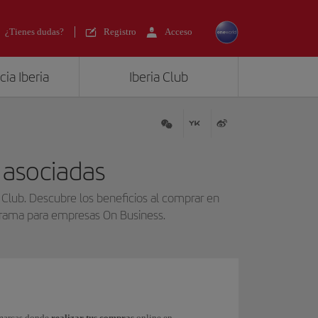
¿Tienes dudas?
Registro
Acceso
ia Iberia
Iberia Club
 asociadas
 Club. Descubre los beneficios al comprar en
ograma para empresas On Business.
 marcas donde
realizar tus compras
online en