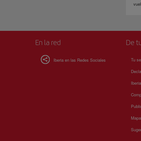
vuel
En la red
De tu
Tu se
Iberia en las Redes Sociales
Decla
Iberi
Compr
Publi
Mapa 
Suger