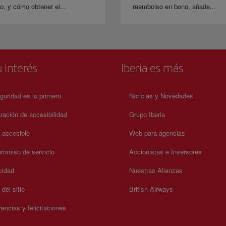
o, y cómo obtener el...
reembolso en bono, añade...
 interés
Iberia es más
guridad es lo primero
Noticias y Novedades
ración de accesibilidad
Grupo Iberia
a accesible
Web para agencias
omiso de servicio
Accionistas e Inversores
cidad
Nuestras Alianzas
del sitio
British Airways
encias y felicitaciones