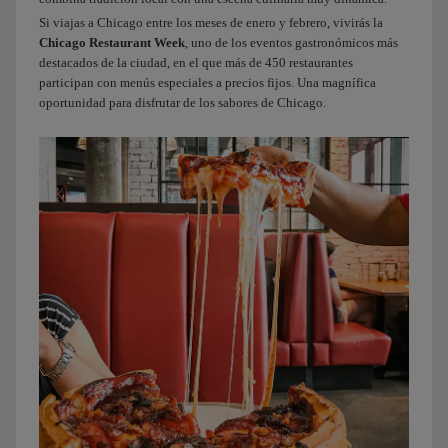
de
Si viajas a Chicago entre los meses de enero y febrero, vivirás la
Chicago:
Chicago Restaurant Week
, uno de los eventos gastronómicos más
la
destacados de la ciudad, en el que más de 450 restaurantes
deep
participan con menús especiales a precios fijos. Una magnífica
dish
oportunidad para disfrutar de los sabores de Chicago.
pizza.
Más
que
pizzas
parecen
tartas;
de
hecho,
están
horneadas
en
moldes.
Después
de
haber