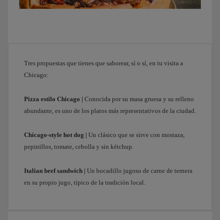
visitados
los
lugares
más
emblemáticos
de
Tres propuestas que tienes que saborear, sí o sí, en tu visita a
la
Chicago:
ciudad,
toca
ir
Pizza estilo Chicago |
Conocida por su masa gruesa y su relleno
al
abundante, es uno de los platos más representativos de la ciudad.
hotel
para
Chicago-style hot dog |
Un clásico que se sirve con mostaza,
descansar
pepinillos, tomate, cebolla y sin kétchup.
que
mañana
Italian beef sandwich |
Un bocadillo jugoso de carne de ternera
nos
en su propio jugo, típico de la tradición local.
espera
un
día
muy