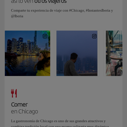
fueron
así lo ven
otros viajeros
declarados
Comparte tu experiencia de viaje con #Chicago, #InstantesIberia y
protegidos
@Iberia
e
históricos
por
la
ciudad
de
Chicago.
Y
terminamos
el
día
cenando
uno
de
Comer
los
en Chicago
platos
más
La gastronomía de Chicago es uno de sus grandes atractivos y
icónicos
combina tradición local con una escena culinaria muy dinámica.