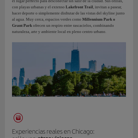
el lugar perfecto para desconectar sin salir de la ciudad. Sus orillas,
justo
con playas urbanas y el extenso
Lakefront Trail
, invitan a pasear,
aquí?
hacer deporte o simplemente disfrutar de las vistas del skyline junto
Hemos
al agua. Muy cerca, espacios verdes como
Millennium Park o
venido
Grant Park
ofrecen un respiro entre rascacielos, combinando
a
naturaleza, arte y ambiente local en pleno centro urbano.
uno
de
los
lugares
más
icónicos
de
la
ciudad.
Tanto
el
cartel
como
el
Experiencias reales en Chicago:
edificio