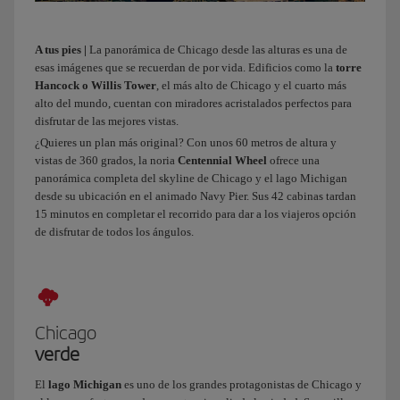
ponemos
en
A tus pies |
La panorámica de Chicago desde las alturas es una de
marcha.
esas imágenes que se recuerdan de por vida. Edificios como la
torre
Chicago
Hancock o Willis Tower
, el más alto de Chicago y el cuarto más
no
alto del mundo, cuentan con miradores acristalados perfectos para
sería
disfrutar de las mejores vistas.
Chicago
¿Quieres un plan más original? Con unos 60 metros de altura y
sin
vistas de 360 grados, la noria
Centennial Wheel
ofrece una
sus
panorámica completa del skyline de Chicago y el lago Michigan
largas
desde su ubicación en el animado Navy Pier. Sus 42 cabinas tardan
avenidas,
15 minutos en completar el recorrido para dar a los viajeros opción
rascacielos
de disfrutar de todos los ángulos.
y
museos.
¿Sabías
que
la
Chicago
Ruta
verde
66
El
lago Michigan
es uno de los grandes protagonistas de Chicago y
empieza