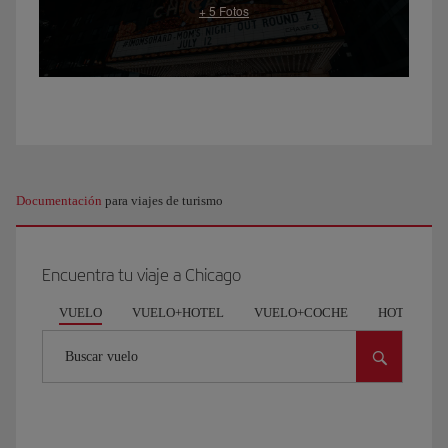
poco
de
deporte.
Estamos
en
el
Lakeview,
uno
de
Documentación
para viajes de turismo
los
parques
más
Encuentra tu viaje a Chicago
famosos
de
VUELO
VUELO+HOTEL
VUELO+COCHE
HOTEL
Chicago
por
Buscar vuelo
su
concentración
de
runners