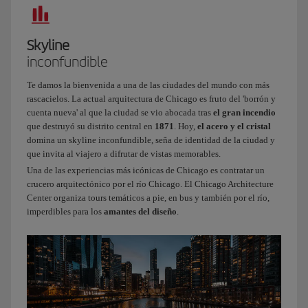
Guille,
trabajo
en
Skyline
Iberia
inconfundible
y
soy
Te damos la bienvenida a una de las ciudades del mundo con más
tripulante
rascacielos. La actual arquitectura de Chicago es fruto del 'borrón y
de
cuenta nueva' al que la ciudad se vio abocada tras
el gran incendio
cabina
que destruyó su distrito central en
1871
. Hoy,
el acero y el cristal
domina un skyline inconfundible, seña de identidad de la ciudad y
desde
que invita al viajero a difrutar de vistas memorables.
hace
Una de las experiencias más icónicas de Chicago es contratar un
tres
crucero arquitectónico por el río Chicago. El Chicago Architecture
años.
Center organiza tours temáticos a pie, en bus y también por el río,
Hoy
imperdibles para los
amantes del diseño
.
volamos
a
una
ciudad
famosa
por