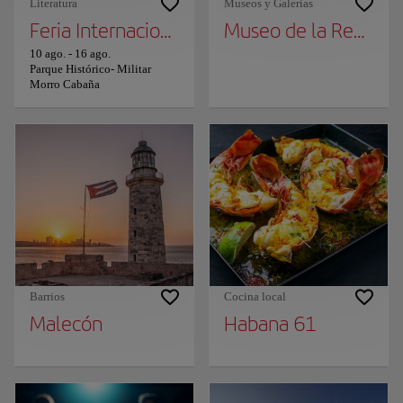
Literatura
Museos y Galerías
Feria Internacional del Libro de La Habana
Museo de la Revoluc
10 ago.
-
16 ago.
Parque Histórico- Militar
Morro Cabaña
Barrios
Cocina local
Malecón
Habana 61