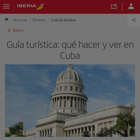
Reservar
Destinos
Guía de destinos
Volver
Guía turística: qué hacer y ver en
Cuba