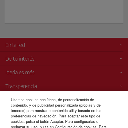
En la red
De tu interés
Iberia es más
Transparencia
Usamos cookies analíticas, de personalización de
Venta telefónica de billetes
contenido, y de publicidad personalizada (propias y de
+53 7 204 3460/ 7 204 3444/
terceros) para mostrarte contenido útil y basado en tus
preferencias de navegación. Para aceptar este tipo de
7 204 3445
cookies, pulsa el botón Aceptar. Para configurarlas o
rechazar su uso, pulsa en Configuración de cookies. Para
09:00 16:00 h.