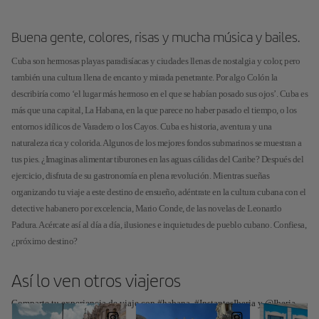
Buena gente, colores, risas y mucha música y bailes.
Cuba son hermosas playas paradisíacas y ciudades llenas de nostalgia y color, pero
también una cultura llena de encanto y mirada penetrante. Por algo Colón la
describiría como ‘el lugar más hermoso en el que se habían posado sus ojos’. Cuba es
más que una capital, La Habana, en la que parece no haber pasado el tiempo, o los
entornos idílicos de Varadero o los Cayos. Cuba es historia, aventura y una
naturaleza rica y colorida. Algunos de los mejores fondos submarinos se muestran a
tus pies. ¿Imaginas alimentar tiburones en las aguas cálidas del Caribe? Después del
ejercicio, disfruta de su gastronomía en plena revolución. Mientras sueñas
organizando tu viaje a este destino de ensueño, adéntrate en la cultura cubana con el
detective habanero por excelencia, Mario Conde, de las novelas de Leonardo
Padura. Acércate así al día a día, ilusiones e inquietudes de pueblo cubano. Confiesa,
¿próximo destino?
Así lo ven otros viajeros
Comparte tu experiencia de viaje con #habana, #InstantesIberia y @Iberia