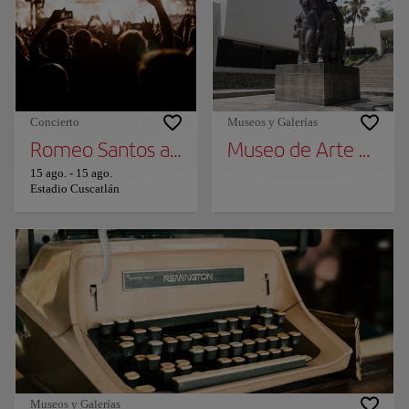
Concierto
Museos y Galerías
Romeo Santos and Prince Royce
Museo de Arte de El 
15 ago.
-
15 ago.
Estadio Cuscatlán
Museos y Galerías