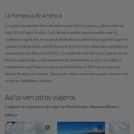
La Pompeya de América
La capital salvadoreña ofrece alternativas para todos los gustos. ¿Quieres darte un
baño? En el Parque Acuático Los Chorros lo podrás hacer escondido entre la
exuberante vegetación, en sus pozas diseñadas para preservar la magia del lugar.Si te
apasiona la arqueología, acércate hasta a la Joya de Cerén, aldea maya sepultada por
una erupción volcánica en el 630 d. C. La catástrofe convirtió a este lugar en uno de
los sitios arqueológicos más importantes de Mesoamérica, lo que le ha valido la
comparación con Pompeya desde su descubrimiento en 1976; no en vano se le
llama la Pompeya de América. Gracias a los restos conservados podrás conocer cómo
vivían sus ciudadanos comunes.
Así lo ven otros viajeros
Comparte tu experiencia de viaje con #SanSalvador, #InstantesIberia y
@Iberia