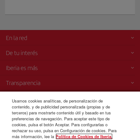
En la red
De tu interés
Iberia es más
Transparencia
Venta telefónica de billetes
Usamos cookies analíticas, de personalización de
+53 7 204 3460/ 7 204 3444/
contenido, y de publicidad personalizada (propias y de
terceros) para mostrarte contenido útil y basado en tus
7 204 3445
preferencias de navegación. Para aceptar este tipo de
cookies, pulsa el botón Aceptar. Para configurarlas o
09:00 16:00 h.
rechazar su uso, pulsa en Configuración de cookies. Para
más información, lee la
Política de Cookies de Iberia.