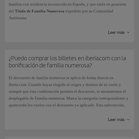
familias con residencia reconocida en España, y que estén en posesión
del
Título de Familia Numerosa
expedido por su Comunidad
Autónoma.
Leer más
Categoría
Bonificación
¿Puedo comprar los billetes en iberia.com con la
Familia numerosa General
5 % de descu
bonificación de familia numerosa?
El descuento de familia numerosa se aplica de forma directa en
Familia numerosa Especial
10 % de desc
iberia.com. Cuando hayas elegido el origen y destino de tu vuelo y
siempre que esta combinación permita el descuento, te mostraremos el
desplegable de Familia numerosa. Marca la categoría correspondiente y
aparecerán los vuelos con el descuento ya aplicado. Esta subvención,
La bonificación será aplicable,
previa petición
del beneficiario, en los
otorgada por el Estado español, no se aplica si eliges el pago de billetes
billetes domésticos que se emitan en España para vuelos regulares y en
con Avios.
Leer más
todas las rutas
dentro del territorio español
. Afectará a todas las tarifas
cuyo valor aparezca en el billete, salvo a las tarifas de Clase Business, en
Si viajas en
Puente Aéreo
o en vuelos con
código Iberia operados por
las que el descuento estará limitado al montante de la bonificación
Vueling
, tendrás que realizar tu reserva llamando al teléfono
+53 7 204