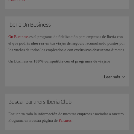
Iberia On Business
On Business
es el programa de fidelización para empresas de Iberia con
el que podrás
ahorrar en tus viajes de negocio
, acumulando
puntos
por
los vuelos de todos los empleados o con exclusivos
descuentos
directos.
On Business es
100% compatible con el programa de viajero
frecuente Iberia Club
, lo que permite que la empresa acumule puntos
On Business mientras los empleados acumulan
Avios
en su cuenta o
Leer más
tarjeta personal.
Podrás
utilizar los puntos On Business
para volar con el Grupo Iberia
(Iberia, Iberia Express e Iberia Regional Air Nostrum), British Airways y
American Airlines y realizar mejoras de clases a cabinas superiores con
Buscar partners Iberia Club
Iberia y British Airways.
Encuentra toda la información de nuestras empresas asociadas a nuestro
Si tienes más dudas, consulta nuestra página de
preguntas frecuentes
Programa en nuestra página de
Partners
.
más consultadas o también puedes solicitar información comercial a
través de nuestro
formulario
.