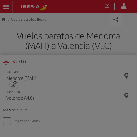
Saltar al contenido principal
Vuelos baratos Iberia
Vuelos baratos de Menorca
(MAH) a Valencia (VLC)
VUELO
ORIGEN
DESTINO
Seleccione
Ida y vuelta
una
opción
Pagar con Avios