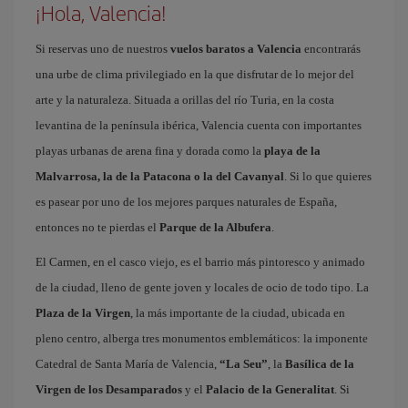
¡Hola, Valencia!
Si reservas uno de nuestros
vuelos baratos a Valencia
encontrarás
una urbe de clima privilegiado en la que disfrutar de lo mejor del
arte y la naturaleza. Situada a orillas del río Turia, en la costa
levantina de la península ibérica, Valencia cuenta con importantes
playas urbanas de arena fina y dorada como la
playa de la
Malvarrosa, la de la Patacona o la del Cavanyal
. Si lo que quieres
es pasear por uno de los mejores parques naturales de España,
entonces no te pierdas el
Parque de la Albufera
.
El Carmen, en el casco viejo, es el barrio más pintoresco y animado
de la ciudad, lleno de gente joven y locales de ocio de todo tipo. La
Plaza de la Virgen
, la más importante de la ciudad, ubicada en
pleno centro, alberga tres monumentos emblemáticos: la imponente
Catedral de Santa María de Valencia,
“La Seu”
, la
Basílica de la
Virgen de los Desamparados
y el
Palacio de la Generalitat
. Si