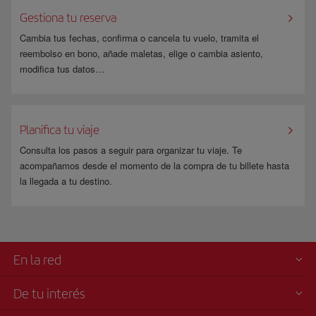
juntos o sin espacios. El sistema los muestra así de forma automática y
Gestiona tu reserva
no afecta a tu viaje.
Cambia tus fechas, confirma o cancela tu vuelo, tramita el
Si has comprado el billete a través de una agencia de viajes, deberás
reembolso en bono, añade maletas, elige o cambia asiento,
solicitar la corrección directamente con ella.
modifica tus datos…
Planifica tu viaje
Consulta los pasos a seguir para organizar tu viaje. Te
acompañamos desde el momento de la compra de tu billete hasta
la llegada a tu destino.
En la red
De tu interés