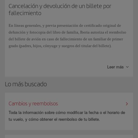
Si necesitas realizar alguno de los siguientes cambios, contacta con
Europea.
Cancelación y devolución de un billete por
también podrás gestionar la
unificación de varios bonos
, comprobar tu
nuestras
Oficinas de reservas
en estos casos:
fallecimiento
saldo
o ver la
fecha límite
de uso.
Añadir o suprimir
el primer o segundo
nombre
. Por ejemplo,
En líneas generales, y previa presentación de certificado original de
María Dolores por Dolores o viceversa.
defunción y fotocopia del libro de familia, Iberia autoriza el reembolso
del billete de avión en caso de fallecimiento de un familiar de primer
grado (padres, hijos, cónyuge y suegros del titular del billete).
Modificar
nombre para utilizar alguna de las
lenguas oficiales
Por ejemplo, Pedro por Pere.
Para poder gestionar tu solicitud, por favor, contáctanos a través de este
formulario
. Y si el billete ha sido emitido por una agencia de viajes,
Leer más
Cambiar el orden
de los apellidos o incluir otro, quedando el
ponte en contacto con la misma.
nombre y el otro apellido igual. Por ejemplo, Vargas Pérez por
Pérez Vargas; Martín/Antonio por Martín Segura/Antonio.
Lo más buscado
Importante
Cambios y reembolsos
Toda la información sobre cómo modificar la fecha o el horario de
Estas correcciones solo pueden utilizarse para que los datos de la reserva
tu vuelo, y cómo obtener el reembolso de tu billete.
coincidan con los de tu documentación oficial. No pueden emplearse
para transferir el billete a otra persona.
Además, es normal que en el billete los nombres y apellidos aparezcan