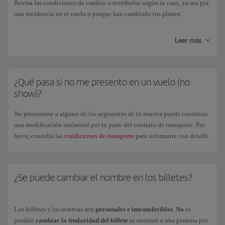
Revisa las condiciones de cambio o reembolso según tu caso, ya sea por
una incidencia en el vuelo o porque han cambiado tus planes:
Si tu
vuelo se cancela o se retrasa
más de
5 horas
y decides no
Leer más
volar, podrás solicitar un
bono reembolso
que recibirás de forma
inmediata, para usar en futuras compras en Iberia. También podrás
tramitarlo en el medio de pago que usaste al realizar tu reserva. En
este caso, el proceso tardará
siete días hábiles
y podría demorarse en
¿Qué pasa si no me presento en un vuelo (no
periodos de alta demanda. Gestionado el reembolso, el ingreso podrá
show)?
tardar hasta 30 días, según el banco. Puedes contactar con ellos si
pasado este plazo, aún no tienes reflejado el abono en tu cuenta.
No presentarse a alguno de los segmentos de tu reserva puede constituir
Si adquiriste tu billete con Avios, su devolución se realizará en la
una modificación unilateral por tu parte del contrato de transporte. Por
cuenta de Iberia Club correspondiente.
favor, consulta las
condiciones de transporte
para informarte con detalle.
Independiente del tipo de reembolso que elijas, deberás solicitarlo a
través de:
¿Se puede cambiar el nombre en los billetes?
1. Nuestro canal de
WhatsApp
; escribe
Solicitar reembolso
y sigue
los pasos, o
2. Desde
Gestiona tu reserva
.
Los billetes y las reservas son
personales e intransferibles
.
No
es
Si
quieres cancelar tu vuelo y reembolsar
el precio del billete, o si
posible
cambiar la titularidad del billete
ni sustituir a una persona por