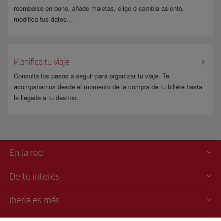
reembolso en bono, añade maletas, elige o cambia asiento,
modifica tus datos…
Planifica tu viaje
Consulta los pasos a seguir para organizar tu viaje. Te
acompañamos desde el momento de la compra de tu billete hasta
la llegada a tu destino.
En la red
De tu interés
Iberia es más