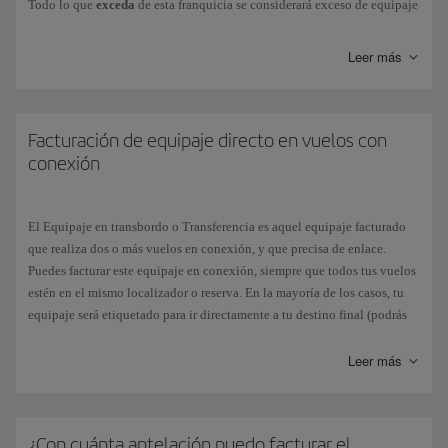
Todo lo que
exceda
de esta franquicia se considerará exceso de equipaje
y conllevará un
recargo
.
Leer más
Si en tu billete aparece indicado:
Franquicia:
0PC
(cero piezas/zero pieces), significa que tu tarifa
no
incluye equipaje en bodega gratuito
.
Facturación de equipaje directo en vuelos con
Franquicia:
1PC
, significa que tu tarifa incluye
un equipaje en
conexión
bodega gratuito
.
El Equipaje en transbordo o Transferencia es aquel equipaje facturado
Si vuelas en
conexión
con otra compañía deberás comprobar la
que realiza dos o más vuelos en conexión, y que precisa de enlace.
franquicia que te permite dicha combinación, ya que puede variar con
Puedes facturar este equipaje en conexión, siempre que todos tus vuelos
respecto a la aplicación general de Iberia. Cada compañía de la alianza
estén en el mismo localizador o reserva. En la mayoría de los casos, tu
one
world aplicará su propia política de peso. Puedes consultar en
equipaje será etiquetado para ir directamente a tu destino final (podrás
nuestra página más información sobre
equipaje facturable
.
comprobarlo en el resguardo de la etiqueta de equipaje que recibes al
facturarlo), pero deberás recogerlo y facturarlo de nuevo para el vuelo de
Leer más
Además, te recordamos que todas nuestras tarifas te permiten llevar
conexión si:
como
equipaje de mano
, un equipaje de hasta 10 kg y un equipaje de
mano personal gratuitamente.
Los vuelos no están en una misma reserva.
¿Con cuánta antelación puedo facturar el