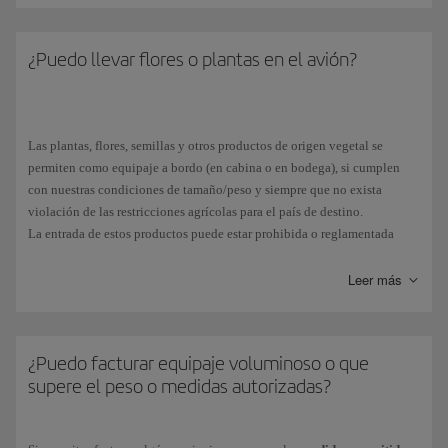
considerará sobrepeso y tendrá un recargo. Consulta más detalles sobre
la
franquicia
de Iberia.
¿Puedo llevar flores o plantas en el avión?
Las plantas, flores, semillas y otros productos de origen vegetal se
permiten como equipaje a bordo (en cabina o en bodega), si cumplen
con nuestras condiciones de tamaño/peso y siempre que no exista
violación de las restricciones agrícolas para el país de destino.
La entrada de estos productos puede estar prohibida o reglamentada
(según los países), por el riesgo de ser portadores de plagas o por estar
clasificadas como especies protegidas.
Leer más
Te aconsejamos que contactes con la embajada del país de destino. En
España, al ser un país miembro de la Unión Europea, aplica la
legislación europea
en materia aduanera.
¿Puedo facturar equipaje voluminoso o que
supere el peso o medidas autorizadas?