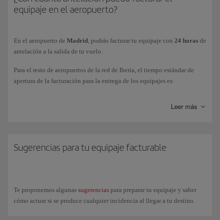
equipaje en el aeropuerto?
Efectúas un transbordo de un vuelo de Iberia a un vuelo
doméstico en algunos países donde la autoridad pueda requerir
que recojas tu equipaje para realizar trámites de aduanas (por
En el aeropuerto de
Madrid
, podrás facturar tu equipaje con
24 horas
de
ejemplo Estados Unidos).
antelación a la salida de tu vuelo.
Llegas al aeropuerto de una ciudad y tu vuelo de conexión sale
Para el resto de aeropuertos de la red de Iberia, el tiempo estándar de
desde otro aeropuerto.
apertura de la facturación para la entrega de los equipajes es:
Vuelos de
largo
recorrido:
4 horas
antes de la hora programada de
Tus vuelos en conexión no son en el mismo día y el tiempo total
Leer más
salida.
de transbordo supera las 12 horas.
Vuelos de
Corto
y
Medio
recorrido:
2 horas
antes de la hora
Parte del viaje se realiza en autobús o en tren.
programada de salida.
Sugerencias para tu equipaje facturable
Infórmate sobre el lugar donde tendrás que hacerte cargo de tu equipaje
en el aeropuerto de origen.
Te proponemos algunas
sugerencias
para preparar tu equipaje y saber
Consulta toda la información en nuestra página de
conexiones en el
cómo actuar si se produce cualquier incidencia al llegar a tu destino.
aeropuerto de Madrid
o en
otros aeropuertos internacionales
.