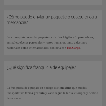
equipajes especiales y se aplicará un cargo específico.
Te recordamos que una vez que hayas comprado equipaje adicional,
no
En determinadas situaciones con limitaciones operativas, este equipaje
es posible
cancelarlo ni reembolsarlo
y tampoco es posible utilizar tus
podrá ser transportado en una bodega especial y, de forma excepcional,
¿Cómo puedo enviar un paquete o cualquier otra
Avios para el pago.
enviado en un vuelo posterior.
mercancía?
Podrás facturar un máximo de 9 piezas por pasajero incluyendo las que
Consulta toda la información, condiciones y precios, en nuestra página
constan en la franquicia gratuita de tu billete, excepto en aquellos
de
equipajes especiales
.
trayectos que cuenten con restricciones particulares.
Para transportar o enviar paquetes, artículos frágiles y/o perecederos,
Para un transporte seguro, te
recomendamos utilizar maletas rígidas y
Consulta tu
franquicia gratuita
de equipaje en bodega y las
tarifas de
animales, efectos personales y restos humanos, tanto a destinos
rectangulares
para facilitar su manejo y apilado en los contenedores
equipaje adicional
y de
sobrepeso
en nuestra página de
Equipaje
nacionales como internacionales, contacta con
IAGCargo
.
facturable
.
¿Qué significa franquicia de equipaje?
La franquicia de equipaje en bodega es el
máximo
que puedes
transportar de
forma gratuita
y varía según la tarifa, el origen y destino
de tu vuelo.