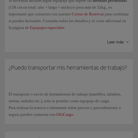
Si necesitas facturar algún equipaje que supere las
medidas permitidas
(158 cm en total: alto + largo + ancho) o pesa más de 32kg., es
importante que contactes con nuestro
Centro de Reservas
para confirmar
si puedes facturarlo. Consulta todos los detalles y el coste adicional en
la página de
Equipajes especiales.
En el caso de que
no sea posible facturarlo
en el mismo avión en el que
Leer más
quieres viajar, puedes contactar con
IAGCargo
para transportarlo como
mercancía.
¿Puedo transportar mis herramientas de trabajo?
El transporte o envío de herramientas de trabajo (martillos, taladros,
sierras, radiales etc.), solo se permite como equipaje de carga.
Para realizar la reserva o informarte sobre precios y procedimiento a
seguir, puedes contactar con
IAGCargo
.