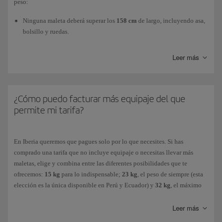
peso:
Ninguna maleta deberá superar los
158 cm
de largo, incluyendo asa,
bolsillo y ruedas.
El peso máximo será de
23 kg
.
Leer más
El
número de piezas
que puedes llevar de forma
gratuita
dependerá de
la tarifa de tu billete. Si aún no has comprado tu billete, comprueba las
¿Cómo puedo facturar más equipaje del que
tarifas en clase
Turista
, en
Turista Premium
y en clase
Business
para
permite mi tarifa?
elegir la que más te interese. Si ya has comprado tu billete, revísalo para
comprobar si está incluido.
En Iberia queremos que pagues solo por lo que necesites. Si has
Cualquier artículo que supere tu franquicia gratuita de equipaje
comprado una tarifa que no incluye equipaje o necesitas llevar más
facturado se considerará exceso de equipaje. Tanto la tarifa de
equipaje
maletas, elige y combina entre las diferentes posibilidades que te
adicional
(maletas de 15kg, 23kg o de 32 kg, según necesites) como el
ofrecemos:
15 kg
para lo indispensable;
23 kg
, el peso de siempre (esta
coste del sobrepeso
(cargo que se aplica cuando la maleta supera los
elección es la única disponible en Perú y Ecuador) y
32 kg
, el máximo
23Kg. Solo disponible en el aeropuerto) son importes que varían en
permitido.
función del destino (de corto, medio o largo recorrido).
Leer más
Puedes comprarlo antes de volar:
Puedes consultar tu
franquicia gratuita
de equipaje en bodega y las