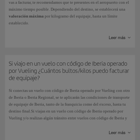
vas a facturar, te recomendamos que te presentes en el aeropuerto con el
máximo tiempo posible. Dependiendo del destino, se establecerá una
valoración máxima
por kilogramo del equipaje, hasta un límite
establecido.
Se cobrará un
5 por 1000
sobre el valor declarado, y se emitirá un billete
Leer más
de exceso de equipaje.
Si viajas en conexión con otras compañías, solo se aceptarán equipajes
con declaración de valor si éstas dan su conformidad.
Si viajo en un vuelo con código de Iberia operado
por Vueling ¿Cuántos bultos/kilos puedo facturar
de equipaje?
Si conectas un vuelo con código de Iberia operado por Vueling con otro
de Iberia o Iberia Regional, se te aplicarán las condiciones de transporte
de equipaje de Iberia, tanto de la franquicia como del exceso, hasta tu
destino final.Si viajas en un vuelo con código de Iberia operado por
Vueling y/o realizas algún tránsito entre vuelos con código de Iberia y
operados por Vueling, la franquicia gratuita será la de una pieza de
equipaje de 23kg.
Leer más
A partir de ese peso,y hasta un máximo de 32 kg, cada kilogramo se