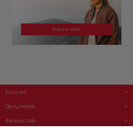
Busca tu vuelo
En la red
De tu interés
Iberia es más