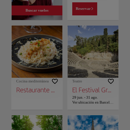
Reservar
Buscar vuelos
Cocina mediterránea
Teatro
Restaurante Reñé 1910
El Festival Grec
29 jun.
-
31 ago.
Ver ubicación en Barcelona