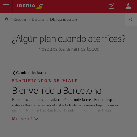
Reservar
Destinos
Disfruta tu destino
¿Algún plan cuando aterrices?
Nosotros los tenemos todos
PLANIFICADOR DE VIAJE
Cambia de destino
Descubre tu próximo destino
PLANIFICADOR DE VIAJE
Bienvenido a
Barcelona
Barcelona enamora en cada rincón, donde la creatividad respira
entre calles bañadas por el sol y la historia resuena bajo los arcos
góticos. Recorre Las Ramblas, descubre los secretos del Barrio
Nuestros destinos
Gótico y siente el pulso del mercado de La Boqueria.
Mostrar lista
Mostrar más
Las obras maestras de Gaudí convierten el horizonte en un sueño: la
Sagrada Familia alza su silueta hacia el cielo, el Park Güell brilla en
Todas las áreas
Europa
América del Sur
Norteaméri