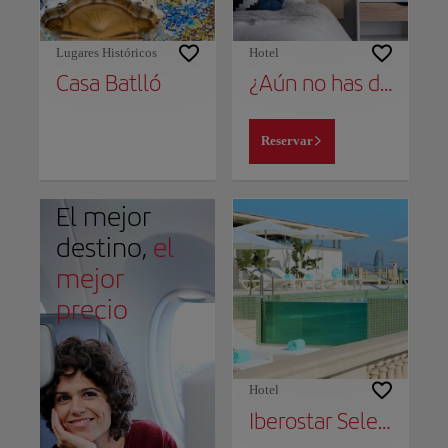
Lugares Históricos
Hotel
Casa Batlló
¿Aún no has decidido dónde alojarte?
Reservar
El mejor
destino,
el
mejor
precio
Hotel
Iberostar Selection Paseo de Gracia