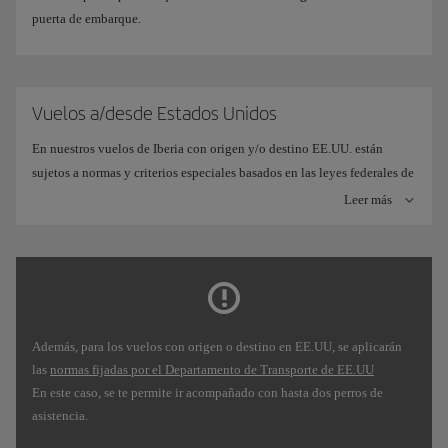
puerta de embarque.
Vuelos a/desde Estados Unidos
En nuestros vuelos de Iberia con origen y/o destino EE.UU. están
sujetos a normas y criterios especiales basados en las leyes federales de
EE.UU. que rigen los animales de servicio, (disposiciones de 14 CFR
Leer más
Parte 382) modificadas en 2021:
En Iberia se considera perro de asistencia a cualquier perro, al
margen de su raza o tipo, que esté entrenado para desarrollar un
trabajo o tareas en favor de una persona con discapacidad, ya
sea esta física, sensorial, psiquiátrica, intelectual u otra
Además, para los vuelos con origen o destino en EE.UU, se aplicarán
discapacidad mental. En estos casos, se puede ir acompañado
las
normas fijadas por el Departamento de Transporte de EE.UU
de un máximo de dos perros por persona.
En este caso, se te permite ir acompañado con hasta dos perros de
Preferentemente, comunícanos con al menos 48 horas de
asistencia.
antelación a la de salida del vuelo, que viajas acompañado de