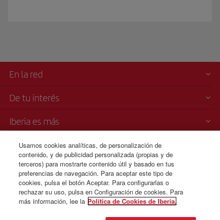
En la red
De tu interés
Iberia es más
Transparencia
Usamos cookies analíticas, de personalización de
contenido, y de publicidad personalizada (propias y de
terceros) para mostrarte contenido útil y basado en tus
Venta telefónica
preferencias de navegación. Para aceptar este tipo de
+213 983 200 128
cookies, pulsa el botón Aceptar. Para configurarlas o
rechazar su uso, pulsa en Configuración de cookies. Para
más información, lee la
Política de Cookies de Iberia.
© Iberia 2026