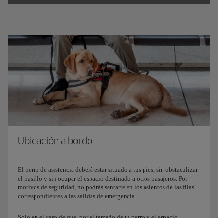
tu perro de asistencia, a no ser que realices la reserva en el
último momento, a través de nuestras
Oficinas de reservas
.
Es obligatorio cumplimentar un formulario aprobado por el
Departamento de Transporte de EE.UU. En este documento hay
que informar sobre el adiestramiento del perro, la garantía de su
adecuado comportamiento a bordo, y para vuelos de más de 8
horas, sobre la capacidad del perro para retener sus
evacuaciones y sus responsabilidades en este ámbito.
Descárgate
este formulario
para presentarlo cumplimentado y
firmado, a nuestro personal del aeropuerto antes de embarcar.
Ubicación a bordo
El perro de asistencia deberá estar situado a tus pies, sin obstaculizar
el pasillo y sin ocupar el espacio destinado a otros pasajeros. Por
motivos de seguridad, no podrás sentarte en los asientos de las filas
correspondientes a las salidas de emergencia.
Solo en el caso de que, por el tamaño de tu perro y el espacio