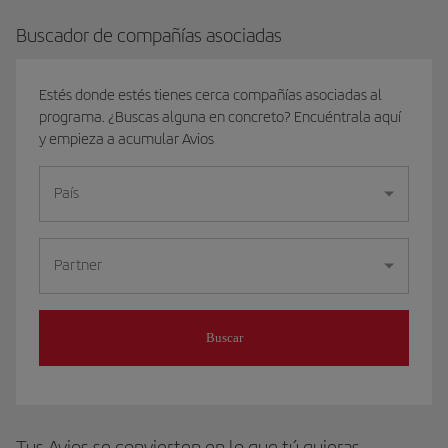
Buscador de compañías asociadas
Estés donde estés tienes cerca compañías asociadas al
programa. ¿Buscas alguna en concreto? Encuéntrala aquí
y empieza a acumular Avios
País
Partner
Buscar
Tus Avios se convierten en lo que tú quieras