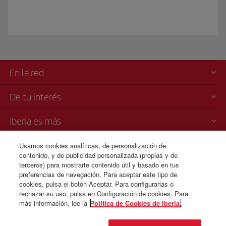
En la red
De tu interés
Iberia es más
Transparencia
Usamos cookies analíticas, de personalización de
contenido, y de publicidad personalizada (propias y de
terceros) para mostrarte contenido útil y basado en tus
Venta telefónica
preferencias de navegación. Para aceptar este tipo de
+213 983 200 128
cookies, pulsa el botón Aceptar. Para configurarlas o
rechazar su uso, pulsa en Configuración de cookies. Para
más información, lee la
Política de Cookies de Iberia.
© Iberia 2026