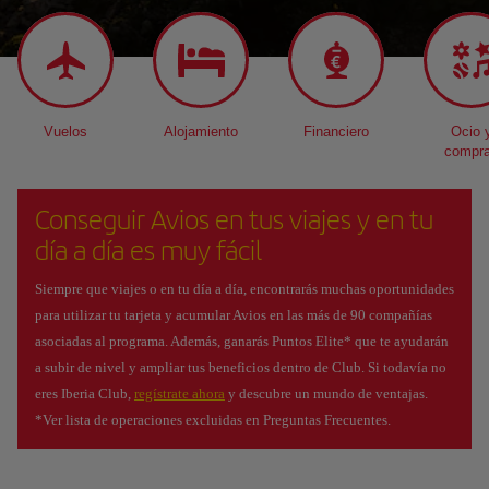
Vuelos
Alojamiento
Financiero
Ocio 
compr
Conseguir Avios en tus viajes y en tu
día a día es muy fácil
Siempre que viajes o en tu día a día, encontrarás muchas oportunidades
para utilizar tu tarjeta y acumular Avios en las más de 90 compañías
asociadas al programa. Además, ganarás Puntos Elite* que te ayudarán
a subir de nivel y ampliar tus beneficios dentro de Club. Si todavía no
eres Iberia Club,
regístrate ahora
y descubre un mundo de ventajas.
*Ver lista de operaciones excluidas en Preguntas Frecuentes.