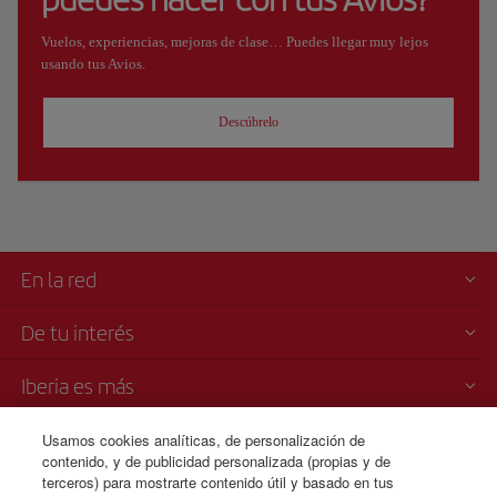
Vuelos, experiencias, mejoras de clase… Puedes llegar muy lejos
usando tus Avios.
Descúbrelo
En la red
De tu interés
Iberia es más
Transparencia
Usamos cookies analíticas, de personalización de
contenido, y de publicidad personalizada (propias y de
terceros) para mostrarte contenido útil y basado en tus
Venta telefónica