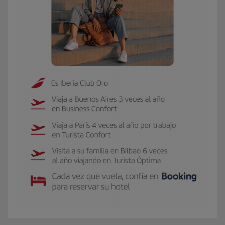
El GIF presenta a Carmen, socia Iberia Club Oro. Viaja 3 veces al año a Buen