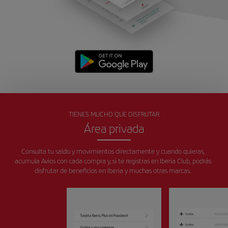
TIENES MUCHO QUE DISFRUTAR
Área privada
Consulta tu saldo y movimientos directamente y cuando quieras,
acumula Avios con cada compra y, si te registras en Iberia Club, podrás
disfrutar de beneficios en Iberia y muchas otras marcas.