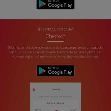
SIN ESPERAS, CON CALMA
Check-in
Obtén tu tarjeta de embarque o la de tus acompañantes en cualquier
parte. Evita colas en el aeropuerto. Descárgate tu billete y llévalo en
formato digital; así podrás verlo incluso sin conexión a internet.