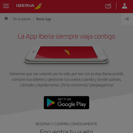
De tu interés
Iberia App
La App Iberia siempre viaja contigo
Sabemos que vas volando por la vida, por eso con la App Iberia podrás
comprar tus billetes y gestionar tus vuelos cuando y donde quieras,
cómoda y rápidamente. ¿Te lo contamos? ¡Despegamos!
RESERVA Y COMPRA CÓMODAMENTE
Encuentra tu vuelo