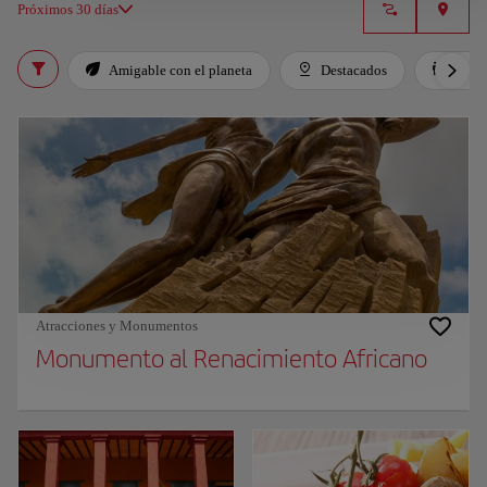
Próximos 30 días
Amigable con el planeta
Destacados
Para 
Atracciones y Monumentos
Monumento al Renacimiento Africano