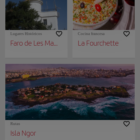
Lugares Históricos
Cocina francesa
Faro de Les Mamelles
La Fourchette
Rutas
Isla Ngor