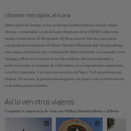
Vibrante metrópolis africana
Dakar, capital de Senegal, es una ciudad que combina historia colonial, cultura
africana y modernidad. La isla de Gorée, Patrimonio de la UNESCO, ofrece una
mirada conmovedora. El Monumento del Renacimiento Africano, una estatua
colosal, domina el horizonte. El Museo Théodore Monod de Arte Africano alberga
una valiosa colección de arte y artefactos del África Occidental. Los mercados como
Sandaga y HLM son el corazón de la vida cotidiana, ofreciendo artesanías y
productos locales. La mezquita de la Divinidad, con su impresionante arquitectura,
es un hito importante. Y por supuesto sus playas de Ngor y Yoff son perfectas para
relajarse. Por su parte, la gastronomía senegalesa, con platos como el thieboudienne,
es un deleite para los sentidos.
Así lo ven otros viajeros
Comparte tu experiencia de viaje con #Dakar, #InstantesIberia y @Iberia