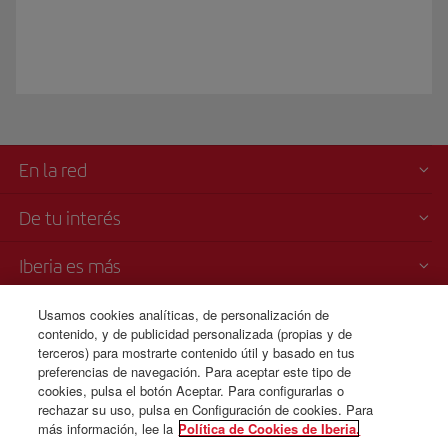
En la red
De tu interés
Iberia es más
Transparencia
Usamos cookies analíticas, de personalización de
contenido, y de publicidad personalizada (propias y de
terceros) para mostrarte contenido útil y basado en tus
Venta telefónica
preferencias de navegación. Para aceptar este tipo de
+213 983 200 128
cookies, pulsa el botón Aceptar. Para configurarlas o
rechazar su uso, pulsa en Configuración de cookies. Para
más información, lee la
Política de Cookies de Iberia.