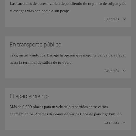
Las carreteras de acceso varían dependiendo de tu punto de origen y de
si escoges vías con peaje o sin peaje.
Leer más
Independientemente de la Terminal asignada para tu vuelo (T4 y T4S),
el acceso siempre se realizará desde la T4 o Edificio Terminal.
Accede por la carretera de peaje M-12 o la carretera M-14 enlazando
En transporte público
con la M-13, sin peaje.
Taxi, metro y autobús. Escoge la opción que mejor te venga para llegar
Estos son los distintos accesos hasta la Terminal T4
hasta la terminal de salida de tu vuelo.
Con peaje
Leer más
Independientemente de la Terminal asignada para tu vuelo (T4 y T4S),
el acceso siempre se realizará desde la T4 o Edificio Terminal.
Sin peaje
Estos son los distintos accesos hasta la Terminal T4:
El aparcamiento
En Metro
Más de 9.000 plazas para tu vehículo repartidas entre varios
aparcamientos. Además dispones de varios tipos de párking: Público
En Autobús
y Vip.
Leer más
Independientemente de la Terminal asignada para tu vuelo (T4 y T4S),
En Cercanías Renfe