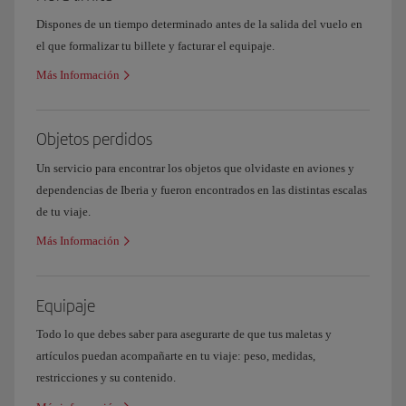
Microbús gratuito Parking de largas estancias
Dispones de un tiempo determinado antes de la salida del vuelo en
En el Nivel -2, está la estación de metro y cercanías.
el que formalizar tu billete y facturar el equipaje.
Autobús-lanzadera de conexión entre terminales
Más Información
del Aeropuerto
Objetos perdidos
Un servicio para encontrar los objetos que olvidaste en aviones y
dependencias de Iberia y fueron encontrados en las distintas escalas
de tu viaje.
Más Información
Equipaje
Todo lo que debes saber para asegurarte de que tus maletas y
artículos puedan acompañarte en tu viaje: peso, medidas,
restricciones y su contenido.