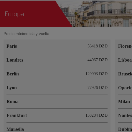
Europa
Precio mínimo ida y vuelta
París
Floren
56418 DZD
Londres
Lisboa
44067 DZD
Berlín
Brusel
129993 DZD
Lyón
Oport
77926 DZD
Roma
Milán
Frankfurt
Nante
138284 DZD
Marsella
Dublí