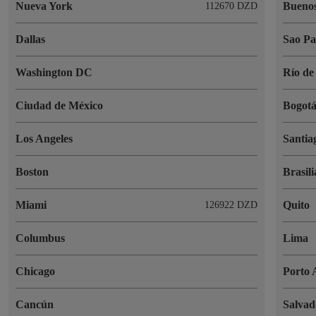
Nueva York
Buenos
112670 DZD
Dallas
Sao Pa
Washington DC
Río de
Ciudad de México
Bogot
Los Angeles
Santia
Boston
Brasili
Miami
Quito
126922 DZD
Columbus
Lima
Chicago
Porto 
Cancún
Salvad