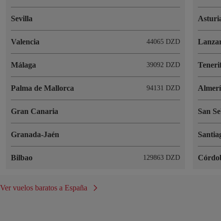
Sevilla
Asturi
Valencia
Lanzar
44065 DZD
Málaga
Teneri
39092 DZD
Palma de Mallorca
Almer
94131 DZD
Gran Canaria
San Se
Granada-Jaén
Santia
Bilbao
Córdo
129863 DZD
Ver vuelos baratos a España