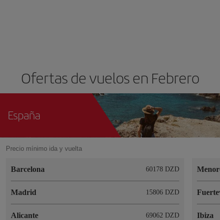
Ofertas de vuelos en Febrero
España
Precio mínimo ida y vuelta
Barcelona
Menor
60178 DZD
Madrid
Fuerte
15806 DZD
Alicante
Ibiza
69062 DZD