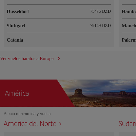
Dusseldorf
Hambu
75476 DZD
Stuttgart
Manch
79149 DZD
Catania
Paler
Ver vuelos baratos a Europa
América
Precio mínimo ida y vuelta
América del Norte
Sudam