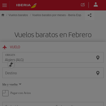
Saltar al contenido principal
Vuelos baratos
Vuelos baratos por meses - Iberia España
Vuelos baratos en Febrero
VUELO
ORIGEN
Destino
Seleccione
Ida y vuelta
una
opción
Pagar con Avios