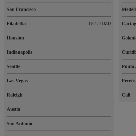
San Francisco
Medell
Filadelfia
Cartag
116424 DZD
Houston
Goiani
Indianapolis
Curiti
Seattle
Punta 
Las Vegas
Pereir
Raleigh
Cali
Austin
San Antonio