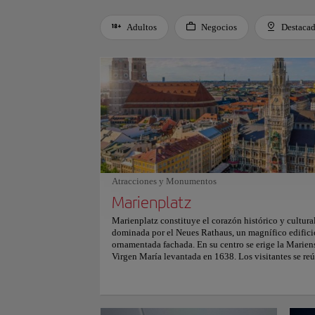
Adultos
Negocios
Destaca
Use left and right arrow keys to move between filters. Press
Atracciones y Monumentos
Marienplatz
Marienplatz constituye el corazón histórico y cultura
dominada por el Neues Rathaus, un magnífico edifici
ornamentada fachada. En su centro se erige la Mariens
Virgen María levantada en 1638. Los visitantes se reú
espectáculo del Glockenspiel. Este reloj mecánico cu
de la historia bávara. Cerca, el Altes Rathaus y la fue
patrimonio arquitectónico del lugar. La atmósfera es v
un flujo constante de ciudadanos y viajeros. Artistas 