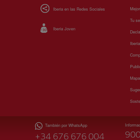
Mejor
Iberia en las Redes Sociales
Tu se
Iberia Joven
Decla
Iberi
Compr
Publi
Mapa 
Suger
Soste
Informa
También por WhatsApp
900
+34 676 676 004