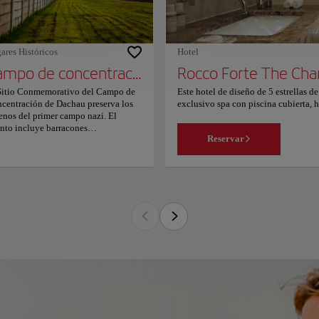
e de la Oktoberfest, y a 2,1 km de
lsplatz (Stachus). El aeropuerto de
ich, el más cercano, queda a 39 km
 Jugend- und Familienhotel
ares Históricos
Hotel
ustin. A las parejas les encanta la
Campo de concentración de Dachau
Rocco Forte The Char
cación — Le han puesto un 9.1 para
jes de dos personas.
Sitio Conmemorativo del Campo de
Este hotel de diseño de 5 estrellas d
centración de Dachau preserva los
exclusivo spa con piscina cubierta, 
renos del primer campo nazi. El
elegante Neo bistró con terraza y bar
into incluye barracones
Charles Hotel disponen de aire acon
Reservar
onstruidos, la zona del crematorio y
caliza con bañera y ducha a ras de s
puerta original con su infame
ofrecen vistas a la ciudad o al antig
cripción. La exposición principal se
Charles incluye piscina, sauna, bañ
ca en el antiguo edificio de
una amplia gama de tratamientos de be
tenimiento, detallando la historia
especialidades refinadas con produc
 lugar mediante documentación
disfrutar de un cóctel en el elegante 
ensa y objetos personales. Diversos
Library mientras toman el té de la ta
umentos religiosos y una escultura
aparcamiento privado. La estación ce
tral conmemoran a las víctimas.
clientes dicen que esta parte de Múni
as estructuras ofrecen espacios de
independientes. A las parejas les en
lexión entre las torres de vigilancia
de dos personas.
servadas y las vallas de espino que
imitan el perímetro histórico del
po. La atmósfera es profundamente
ria y educativa, fomentando la