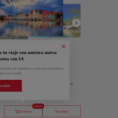
Mostrar
lista
a tu viaje con nuestra nueva
enta con IA
tinerario en segundos y crea una experiencia
da en la ciudad.
personalizado según tus intereses y la duración de tu
tendido
orra
Andorra la Vella
NUEVO
Andorra
Itinerario
Ver mapa