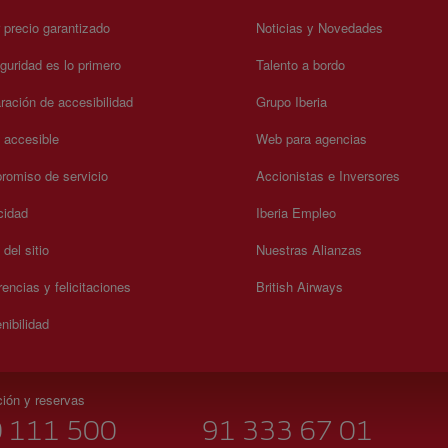
 precio garantizado
Noticias y Novedades
guridad es lo primero
Talento a bordo
ración de accesibilidad
Grupo Iberia
a accesible
Web para agencias
omiso de servicio
Accionistas e Inversores
cidad
Iberia Empleo
del sitio
Nuestras Alianzas
encias y felicitaciones
British Airways
nibilidad
ción y reservas
 111 500
91 333 67 01