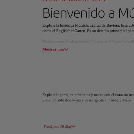
Descubre tu pró
Bienvenido a
Mú
Explora la histórica Múnich, capital de Baviera. Esta ur
como el Englischer Garten. Es un destino primordial para
Visita museos de clase mundial o recorre el legendario Al
Todas las áreas
Europa
América del Su
grupos sociales y exploradores culinarios. Estas atracci
Mostrar más
tu escapada a este centro cultural.
Experimenta una atmósfera sofisticada y acogedora. Mún
cautiva a familias y buscadores de lujo. El ambiente se 
europea hoy.
Explora lugares, experiencias y marca con el corazón tus 
viaje: en sólo dos pasos y descargable en Google Maps.
A Coruña
Alicant
España
España
Próximos 30 días