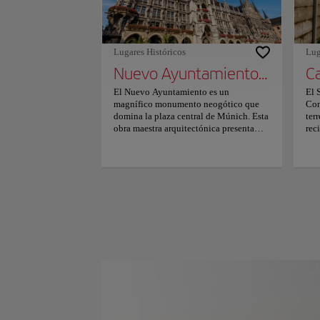
sed
Kar
Mún
del
Lugares Históricos
Lug
Aug
Nuevo Ayuntamiento - Neues Rathaus
ubi
via
El Nuevo Ayuntamiento es un
El 
magnífico monumento neogótico que
Con
domina la plaza central de Múnich. Esta
ter
obra maestra arquitectónica presenta
rec
una impresionante fachada adornada
rec
con estatuas de duques bávaros y figuras
la 
históricas. Su elemento más destacado
ins
es la torre de ochenta y cinco metros,
ubi
que ofrece vistas panorámicas de la
man
ciudad. El mundialmente famoso
del
Glockenspiel se encuentra en la torre
ext
central y realiza representaciones diarias
mon
de eventos históricos mediante figuras
cen
mecánicas. Los visitantes también
Est
pueden admirar la intrincada piedra
ref
tallada y los exuberantes patios
pre
interiores que muestran una detallada
del
artesanía de finales del siglo XIX. El
cam
recinto emana una atmósfera grandiosa e
sob