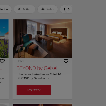
ntico
Activo
Relax
Cultura
Gastrono
Hotel
io de Nymphenburg
BEYOND by Geisel
¡Uno de los bestsellers en Múnich! El
vió
BEYOND by Geisel es un
al
establecimiento situado frente al
ayuntamiento de Múnich. Alberga un
Reservar
bar. Este establecimiento ofrece
habitaciones y suites con muebles de
lujo, vistas panorámicas al
ayuntamiento o a la plaza Rindermarkt,