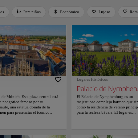
dos
Para niños
Económico
Lujoso
Romá
 Space or Enter to toggle a filter. Press Tab to leave the filter bar.
Lugares Históricos
Palac
l de Múnich. Esta plaza central está
El Palacio de Nymphenburg es un
o neogótico famoso por su
majestuoso complejo barroco que sir
äule, una estatua dorada de la
como la residencia de verano princip
nen para presenciar el icónico
para la realeza bávara. El lugar es
enta con figuras que recrean escenas
conocido por su amplia fachada y el
nte Fischbrunnen realzan el rico
opulento Gran Salón, que presenta
ibrante y enérgica, caracterizada por
impresionantes trabajos en estuco
callejeros y mercados estacionales
rococó y un monumental fresco en el