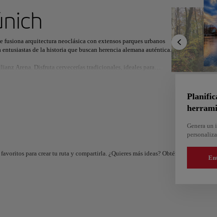
ximo destino
nich
be fusiona arquitectura neoclásica con extensos parques urbanos
 entusiastas de la historia que buscan herencia alemana auténtica.
lianz Arena. Disfruta cervecerías tradicionales, ideales para
r
Norteamérica
África
Asia
ones ofrecen experiencias enriquecedoras para cada viajero. Planea
Planific
ich se percibe segura y ordenada, con un ritmo relajado que
herrami
mantiene vibrante y tradicional. Comienza a explorar esta joya
Genera un i
personaliza
favoritos para crear tu ruta y compartirla. ¿Quieres más ideas? Obtén un itinerario 
En
And
Almería
e
España