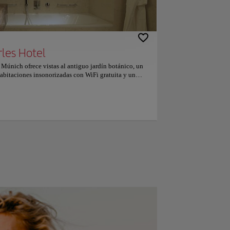
parejas les encanta la ubicación — Le
han puesto un 9.9 para viajes de dos
personas.
les Hotel
e Múnich ofrece vistas al antiguo jardín botánico, un
habitaciones insonorizadas con WiFi gratuita y un
. Las habitaciones y suites del Rocco Forte The
dicionado, TV de pantalla plana, baño de piedra
uelo independiente. La mayoría de las habitaciones
uo jardín botánico. La amplia zona de spa del hotel
o de vapor y un gimnasio moderno. También ofrece
lleza. El bar restaurante Sophia's sirve
tos regionales y de temporada. Los huéspedes también
bar Sophia's o relajarse en el salón del vestíbulo The
rde. El Charles Rocco Forte ofrece a sus huéspedes
ntral de Múnich está a solo 500 metros. Nuestros
ch es su favorita, según los comentarios
canta la ubicación — Le han puesto un 9.3 para viajes