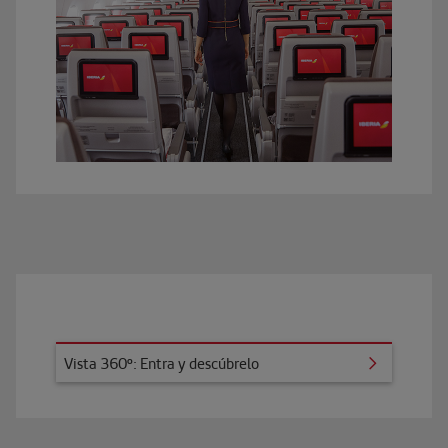
ta 360º: Entra y descúbrelo
Vista 360º: Entra y descúbrelo