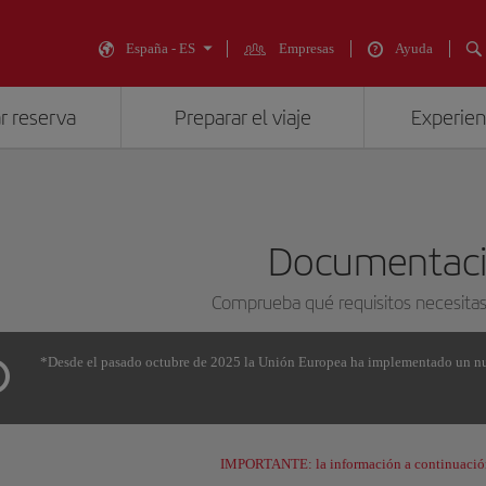
España - ES
Empresas
Ayuda
r reserva
Preparar el viaje
Experienc
Documentac
Comprueba qué requisitos necesitas 
*Desde el pasado octubre de 2025 la Unión Europea ha implementado un nue
IMPORTANTE: la información a continuación 