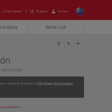
¿Tienes dudas?
Registro
Acceso
ia Iberia
Iberia Club
ión
para tu viaje.
vo control de fronteras, el
EES (Entry/Exit System)
.
es orientativa.