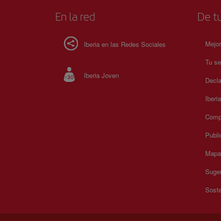
En la red
De tu
Mejor
Iberia en las Redes Sociales
Tu se
Iberia Joven
Decla
Iberi
Compr
Publi
Mapa 
Suger
Soste