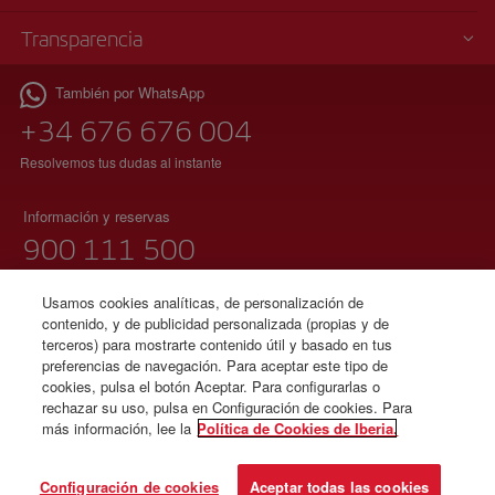
Transparencia
También por WhatsApp
+34 676 676 004
Resolvemos tus dudas al instante
Información y reservas
900 111 500
(teléfono gratuito)
Lunes a domingo 00:00 – 24:00 horas
Usamos cookies analíticas, de personalización de
contenido, y de publicidad personalizada (propias y de
91 333 67 01
terceros) para mostrarte contenido útil y basado en tus
preferencias de navegación. Para aceptar este tipo de
(teléfono local sin tarificación adicional)
cookies, pulsa el botón Aceptar. Para configurarlas o
español e inglés
rechazar su uso, pulsa en Configuración de cookies. Para
más información, lee la
Política de Cookies de Iberia.
© Iberia 2026
Configuración de cookies
Aceptar todas las cookies