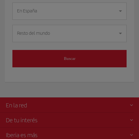
En España
Resto del mundo
Buscar
En la red
De tu interés
Iberia es más