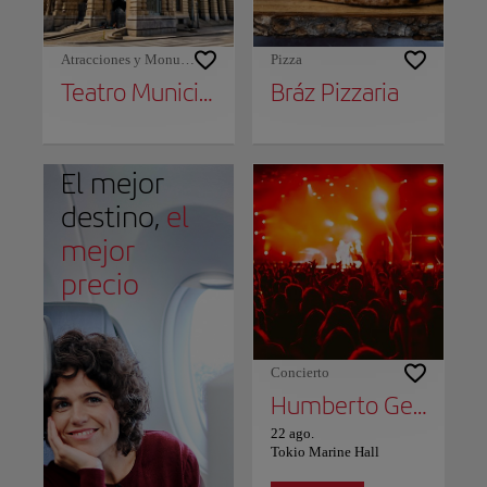
Atracciones y Monumentos
Pizza
Teatro Municipal de São Paulo
Bráz Pizzaria
El mejor
destino,
el
mejor
precio
Concierto
Humberto Gessinger
22 ago.
Tokio Marine Hall