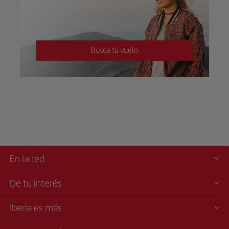
Busca tu vuelo
En la red
De tu interés
Iberia es más