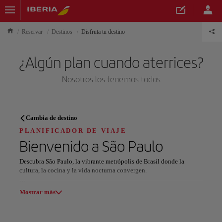
Reservar
Destinos
Disfruta tu destino
¿Algún plan cuando aterrices?
Nosotros los tenemos todos
PLANIFICADOR DE VIAJE
Cambia de destino
Descubre tu próximo destino
PLANIFICADOR DE VIAJE
Bienvenido a
São Paulo
Descubra São Paulo, la vibrante metrópolis de Brasil donde la
cultura, la cocina y la vida nocturna convergen.
Nuestros destinos
Comience su viaje en Ibirapuera Park, un oasis urbano que ofrece
Mostrar lista
Mostrar más
paisajes exuberantes e instituciones culturales. Pasee por la avenida
Paulista, la arteria dinámica de la ciudad, llena de museos, tiendas y
restaurantes. Los entusiastas del arte apreciarán el Museo de Arte de
Todas las áreas
Europa
América del Sur
Norteaméri