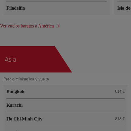
Filadelfia
Isla d
Ver vuelos baratos a América
Asia
Precio mínimo ida y vuelta
Bangkok
614 €
Karachi
Ho Chi Minh City
818 €