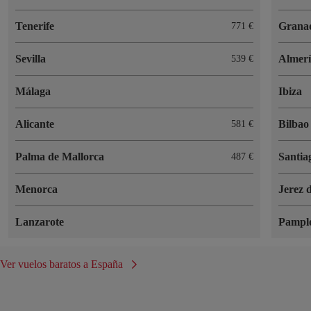
Tenerife
Grana
771 €
Sevilla
Almer
539 €
Málaga
Ibiza
Alicante
Bilbao
581 €
Palma de Mallorca
Santia
487 €
Menorca
Jerez 
Lanzarote
Pampl
Ver vuelos baratos a España