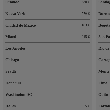
Orlando
Santia
388 €
Nueva York
Buenos
770 €
Ciudad de México
Bogot
1103 €
Miami
Sao Pa
945 €
Los Angeles
Río de
Chicago
Cartag
Seattle
Monte
Honolulu
Lima
Washington DC
Quito
Dallas
Fortal
1055 €