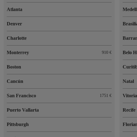
Atlanta
Medell
Denver
Brasili
Charlotte
Barran
Monterrey
Belo H
910 €
Boston
Curiti
Cancún
Natal
San Francisco
Vitori
1751 €
Puerto Vallarta
Recife
Pittsburgh
Floria