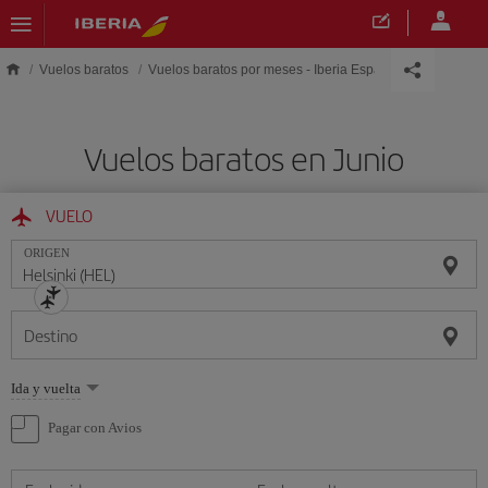
Saltar al contenido principal
Vuelos baratos
Vuelos baratos por meses - Iberia España
Vuelos baratos en Junio
VUELO
ORIGEN
Destino
Seleccione
Ida y vuelta
una
opción
Pagar con Avios