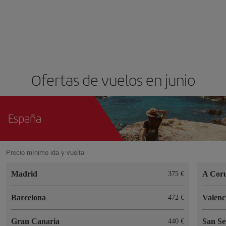
Ofertas de vuelos en junio
España
Precio mínimo ida y vuelta
Madrid
A Cor
375 €
Barcelona
Valenc
472 €
Gran Canaria
San Se
440 €