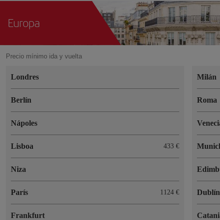
Europa
Precio mínimo ida y vuelta
Londres
Milán
Berlín
Roma
Nápoles
Veneci
Lisboa
Munic
433 €
Niza
Edimb
París
Dublí
1124 €
Frankfurt
Catani