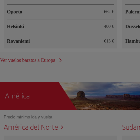
Oporto
Paler
662 €
Helsinki
Dussel
400 €
Rovaniemi
Hambu
613 €
Ver vuelos baratos a Europa
América
Precio mínimo ida y vuelta
América del Norte
Sudam